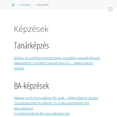
Kezdőlap
Oktatás
Képzések
Képzések
Tanárképzés
Dráma- és színházismeret-tanár osztatlan nappali képzés
Magyartanár osztatlan nappali képzés – Világirodalom
modul
BA-képzések
Magyar nyelv és irodalom BA szak – Világirodalom modul
Összehasonlító Irodalom- és Kultúratudomány BA
specializáció
Színháztörténet BA speciális képzés