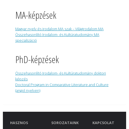
MA-képzések
Magyar nyelv és irodalom MA szak – Világirodalom MA
Összehasonlító Irodalom- és Kultúratudomány MA
specializáció
PhD-képzések
Összehasonlító Irodalom- és Kultúratudomány doktori
képzés
Doctoral Program in Comparative Literature and Culture
(angol nyelven)
HASZNOS
SOROZATAINK
KAPCSOLAT