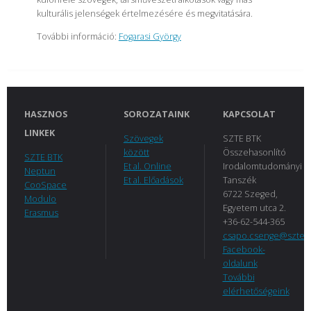
kulturális jelenségek értelmezésére és megvitatására.
További információ:
Fogarasi György
HASZNOS
SOROZATAINK
KAPCSOLAT
LINKEK
Szövegek
SZTE BTK
között
Összehasonlító
SZTE BTK
Et al. Online
Irodalomtudományi
Neptun
Et al. Előadások
Tanszék
CooSpace
6722 Szeged,
Modulo
Egyetem utca 2.
Erasmus
+36-62-544-365
csapo.csenge@szte.
Facebook-
oldalunk
További
elérhetőségeink