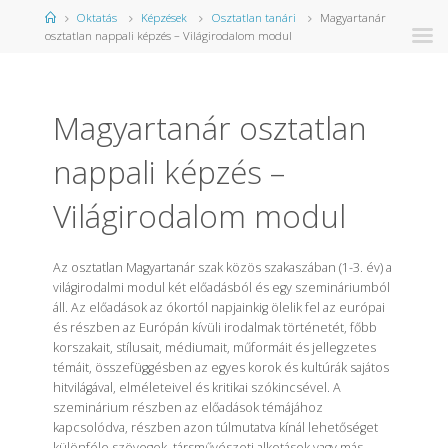
Kezdőlap
Oktatás
Képzések
Osztatlan tanári
Magyartanár
osztatlan nappali képzés – Világirodalom modul
Magyartanár osztatlan
nappali képzés –
Világirodalom modul
Az osztatlan Magyartanár szak közös szakaszában (1-3. év) a
világirodalmi modul két előadásból és egy szemináriumból
áll. Az előadások az ókortól napjainkig ölelik fel az európai
és részben az Európán kívüli irodalmak történetét, főbb
korszakait, stílusait, médiumait, műformáit és jellegzetes
témáit, összefüggésben az egyes korok és kultúrák sajátos
hitvilágával, elméleteivel és kritikai szókincsével. A
szeminárium részben az előadások témájához
kapcsolódva, részben azon túlmutatva kínál lehetőséget
különféle szövegek, társművészeti alkotások vagy más