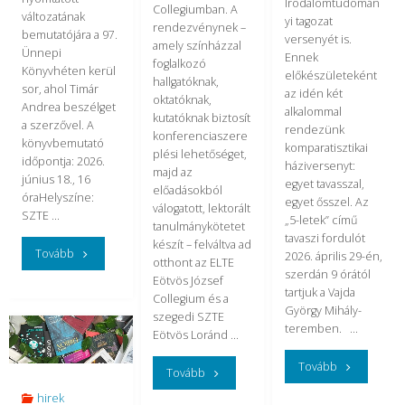
Irodalomtudomán
Collegiumban. A
változatának
yi tagozat
rendezvénynek –
bemutatójára a 97.
versenyét is.
amely színházzal
Ünnepi
Ennek
foglalkozó
Könyvhéten kerül
előkészületeként
hallgatóknak,
sor, ahol Timár
az idén két
oktatóknak,
Andrea beszélget
alkalommal
kutatóknak biztosít
a szerzővel. A
rendezünk
konferenciaszere
könyvbemutató
komparatisztikai
plési lehetőséget,
időpontja: 2026.
háziversenyt:
majd az
június 18., 16
egyet tavasszal,
előadásokból
óraHelyszíne:
egyet ősszel. Az
válogatott, lektorált
SZTE …
„5-letek” című
tanulmánykötetet
tavaszi fordulót
készít – felváltva ad
"Fogarasi
Tovább
2026. április 29-én,
otthont az ELTE
szerdán 9 órától
Eötvös József
György
tartjuk a Vajda
Collegium és a
György Mihály-
szegedi SZTE
Teletrauma
teremben. …
Eötvös Loránd …
című
"„5-
Tovább
"Május
Tovább
kötetének
hirek
letek”: