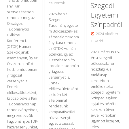
Társadalomtudom
csütörtök
Szegedi
ányi Kar
szervezésében
Egyetemi
2025-ben a
rendezik meg az
Szegedi
Színpadról
Országos
Tudományegyete
Tudományos
m Bölcsészet- és
2024 október
Diákköri
Társadalomtudom
Konferencia
1, kedd
ányi Kara rendezi
(OTDK) Humán
az OTDK Humán
2023. március 15-
Szekciójának
Szekció, így az
én a szegedi
eseményeit, így az
Összehasonlító
bölcsészkaron
Összehasonlító
Irodalomtudomán
nosztalgikus
Irodalomtudomán
yi tagozat
emléknap
yi tagozat
versenyét is.
keretében
versenyét is.
Ennek
emlékeztek a
Ennek
előkészületeként
Szegedi Egyetemi
előkészületeként,
az idén két
Színpad egykori
kapcsolódva a Kari
alkalommal
tagjai és nézői a
Tudományos Nap
rendezünk
kereken ötven
rendezvényeihez,
komparatisztikai
évvel korábban
megrendezzük
háziversenyt:
ugyanott lezajlott,
hagyományos TDK-
egyet tavasszal,
jeles
háziversenyünket,