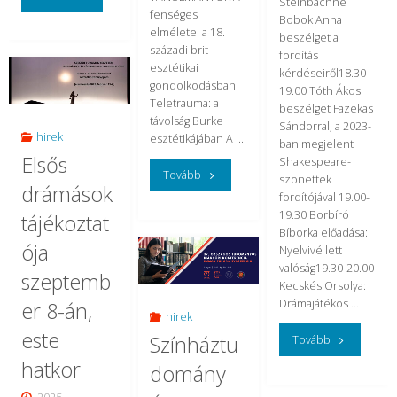
Steinbachné
fenséges
Bobok Anna
az
elméletei a 18.
beszélget a
századi brit
fordítás
Összehasonlító
esztétikai
kérdéseiről18.30–
gondolkodásban
19.00 Tóth Ákos
Irodalomtudományi
Teletrauma: a
beszélget Fazekas
távolság Burke
Tanszéken"
Sándorral, a 2023-
hirek
esztétikájában A …
ban megjelent
Elsős
Shakespeare-
"Megjelent
Tovább
szonettek
drámások
fordítójával 19.00-
Fogarasi
19.30 Borbíró
tájékoztat
Bíborka előadása:
György
ója
Nyelvivé lett
valóság19.30-20.00
tanulmánykötete
szeptemb
Kecskés Orsolya:
Drámajátékos …
er 8-án,
az
hirek
este
Színháztu
Akadémiai
"A
Tovább
hatkor
domány
Kiadó
fordítás