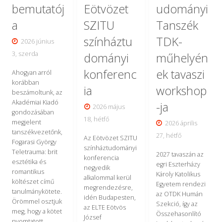
bemutatój
Eötvözet
udományi
a
SZITU
Tanszék
színháztu
TDK-
2026 június
3, szerda
dományi
műhelyén
konferenc
ek tavaszi
Ahogyan arról
korábban
ia
workshop
beszámoltunk, az
Akadémiai Kiadó
-ja
2026 május
gondozásában
18, hétfő
megjelent
2026 április
tanszékvezetőnk,
27, hétfő
Az Eötvözet SZITU
Fogarasi György
színháztudományi
Teletrauma: brit
2027 tavaszán az
konferencia
esztétika és
egri Eszterházy
negyedik
romantikus
Károly Katolikus
alkalommal kerül
költészet című
Egyetem rendezi
megrendezésre,
tanulmánykötete.
az OTDK Humán
idén Budapesten,
Örömmel osztjuk
Szekció, így az
az ELTE Eötvös
meg, hogy a kötet
Összehasonlító
József
nyomtatott