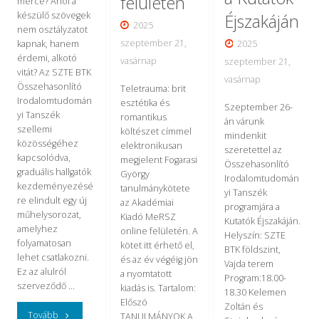
felületén
mérce? Ahol a
készülő szövegek
Éjszakáján
2025
nem osztályzatot
szeptember 21,
kapnak, hanem
2025
érdemi, alkotó
vasárnap
szeptember 21,
vitát? Az SZTE BTK
vasárnap
Összehasonlító
Teletrauma: brit
Irodalomtudomán
esztétika és
Szeptember 26-
yi Tanszék
romantikus
án várunk
szellemi
költészet címmel
mindenkit
közösségéhez
elektronikusan
szeretettel az
kapcsolódva,
megjelent Fogarasi
Összehasonlító
graduális hallgatók
György
Irodalomtudomán
kezdeményezésé
tanulmánykötete
yi Tanszék
re elindult egy új
az Akadémiai
programjára a
műhelysorozat,
Kiadó MeRSZ
Kutatók Éjszakáján.
amelyhez
online felületén. A
Helyszín: SZTE
folyamatosan
kötet itt érhető el,
BTK földszint,
lehet csatlakozni.
és az év végéig jön
Vajda terem
Ez az alulról
a nyomtatott
Program:18.00-
szerveződő …
kiadás is. Tartalom:
18.30 Kelemen
Előszó
Zoltán és
"Olvasókör
Tovább
TANULMÁNYOK A