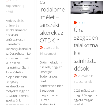
és
2025
MeRSZ
kérdései:
augusztus 18,
irodalome
online
az
hétfő
lmélet –
felületén"
Összehasonlí
Kedves elsős
hirek
tanszéki
dráma- és
Újra
Irodalomtud
színházismeret
sikerek az
osztatlan
Szegeden
Tanszék
OTDK-n
tanárszakosok!
találkozna
Szeretettel
programja
2025 április
köszöntjük önöket
k a
19, szombat
az Összehasonlító
a
Irodalomtudomán
színháztu
Örömmel adunk
Kutatók
yi Tanszék
dósok
hírt róla, hogy az
hallgatói sorában!
Éjszakáján"
Országos
Az első félév
2025 április
Tudományos
elején biztosan
Diákköri
10, csütörtök
rengeteg
Konferencia idén
kérdésük van,
Szegeden
2025 májusában
melyeket legjobb
megrendezett
megint Szegedre
tudásunk szerint
Humán
figyel a magyar
igyekszünk
Tudományi
nyelvű