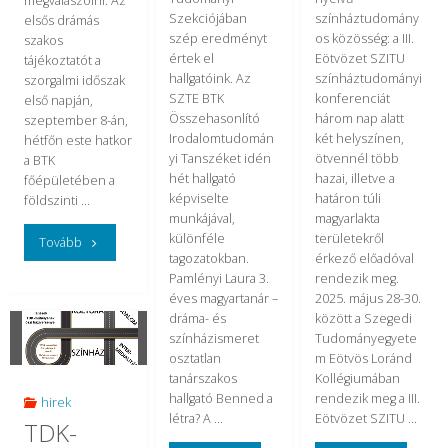
megválaszolni. Az
Szekciójában
színháztudomány
elsős drámás
szép eredményt
os közösség: a III.
szakos
értek el
Eötvözet SZITU
tájékoztatót a
hallgatóink. Az
színháztudományi
szorgalmi időszak
SZTE BTK
konferenciát
első napján,
Összehasonlító
három nap alatt
szeptember 8-án,
Irodalomtudomán
két helyszínen,
hétfőn este hatkor
yi Tanszéket idén
ötvennél több
a BTK
hét hallgató
hazai, illetve a
főépületében a
képviselte
határon túli
földszinti …
munkájával,
magyarlakta
különféle
területekről
"Elsős
Tovább
tagozatokban.
érkező előadóval
drámások
Pamlényi Laura 3.
rendezik meg.
éves magyartanár –
2025. május 28-30.
tájékoztatója
dráma- és
között a Szegedi
színházismeret
Tudományegyete
szeptember
osztatlan
m Eötvös Loránd
tanárszakos
Kollégiumában
8-
hallgató Benned a
rendezik meg a III.
hirek
létra? A …
Eötvözet SZITU …
TDK-
án,