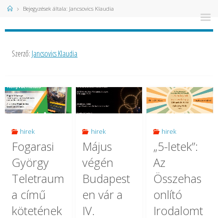
Kezdőlap
Bejegyzések általa: Jancsovics Klaudia
Szerző:
Jancsovics Klaudia
hirek
hirek
hirek
Fogarasi
Május
„5-letek”:
György
végén
Az
Teletraum
Budapest
Összehas
a című
en vár a
onlító
kötetének
IV.
Irodalomt