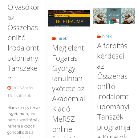
végén
Olvasókör
bemutatója"
Az
Budapesten
az
Összehasonlí
vár
Összehas
Irodalomtud
a
onlító
hirek
hirek
A fordítás
Tanszék
Irodalomt
Megjelent
IV.
kérdései:
TDK-
udományi
Fogarasi
Eötvözet
az
Tanszéke
György
műhelyének
SZITU
Összehas
n
tanulmán
tavaszi
színháztudományi
onlító
ykötete az
2026 április
workshop-
konferencia"
Irodalomt
16, csütörtök
Akadémiai
ja"
udományi
Kiadó
Hiányzik egy tér az
egyetemen, ahol
Tanszék
MeRSZ
nem a kreditérték,
programja
hanem a közös
online
gondolkodás a
a Kutatók