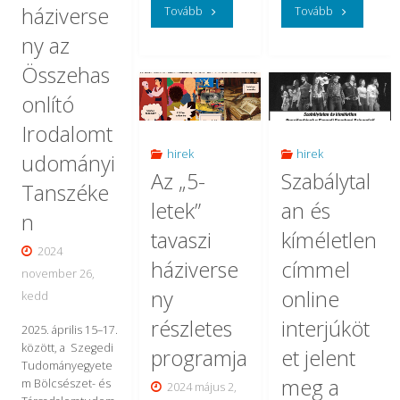
háziverse
"Színháztudomány
"Újra
Tovább
Tovább
este
ny az
és
Szegeden
hatkor"
Összehas
irodalomelmélet
találkoznak
onlító
–
a
Irodalomt
tanszéki
színháztudós
hirek
hirek
udományi
Az „5-
Szabálytal
sikerek
Tanszéke
letek”
an és
az
n
tavaszi
kíméletlen
OTDK-
2024
háziverse
címmel
november 26,
n"
ny
online
kedd
részletes
interjúköt
2025. április 15–17.
között, a Szegedi
programja
et jelent
Tudományegyete
meg a
m Bölcsészet- és
2024 május 2,