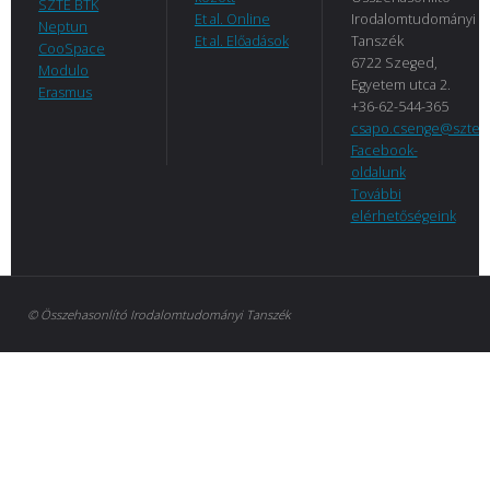
SZTE BTK
Et al. Online
Irodalomtudományi
Neptun
Et al. Előadások
Tanszék
CooSpace
6722 Szeged,
Modulo
Egyetem utca 2.
Erasmus
+36-62-544-365
csapo.csenge@szte.
Facebook-
oldalunk
További
elérhetőségeink
© Összehasonlító Irodalomtudományi Tanszék