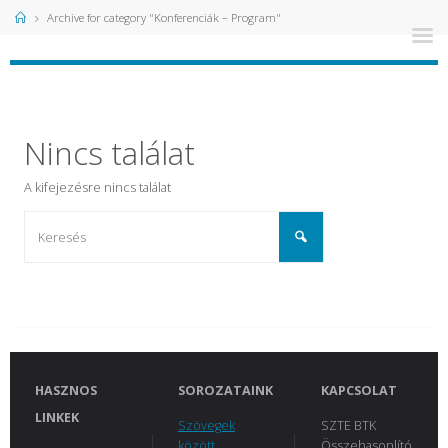
Kezdőlap
Archive for category "Konferenciák – Program"
Nincs találat
A
kifejezésre nincs találat
HASZNOS
SOROZATAINK
KAPCSOLAT
LINKEK
Szövegek
SZTE BTK
között
Összehasonlító