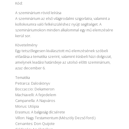
Kód
:
A szeminárium rövid leírása
A szeminárium az első világirodalmi szigorlatra, valamint a
kollokviumra való felkészüléshez nyújt segítséget. A
szemináriumokon minden alkalommal egy mű elemzésére
kerül sor.
Követelmény
Egy tetszőlegesen kiválasztott mű elemzésének szóbeli
előadása a tematika szerint, valamint írásbeli házi dolgozat,
amelynek leadási határideje az utolsó előtti szeminárium,
azaz december 6.
Tematika
Petrarca: Daloskönyv
Boccaccio: Dekameron
Machiavelli: A fejedelem
Campanella: A Napváros
Morus: Utópia
Erasmus: A balgaság dícsérete
Villon: Nagy Testamentum (Mészöly Dezső ford.)
Cervantes: Don Quijote