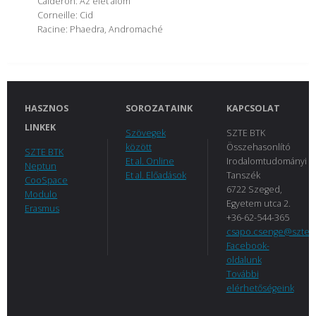
Calderón: Az élet álom
Corneille: Cid
Racine: Phaedra, Andromaché
HASZNOS
SOROZATAINK
KAPCSOLAT
LINKEK
Szövegek
SZTE BTK
között
Összehasonlító
SZTE BTK
Et al. Online
Irodalomtudományi
Neptun
Et al. Előadások
Tanszék
CooSpace
6722 Szeged,
Modulo
Egyetem utca 2.
Erasmus
+36-62-544-365
csapo.csenge@szte.
Facebook-
oldalunk
További
elérhetőségeink