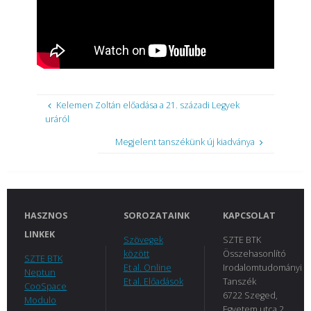
Kelemen Zoltán előadása a 21. századi Legyek
uráról
Megjelent tanszékünk új kiadványa
HASZNOS
SOROZATAINK
KAPCSOLAT
LINKEK
Szövegek
SZTE BTK
között
Összehasonlító
SZTE BTK
Et al. Online
Irodalomtudományi
Neptun
Et al. Előadások
Tanszék
CooSpace
6722 Szeged,
Modulo
Egyetem utca 2.