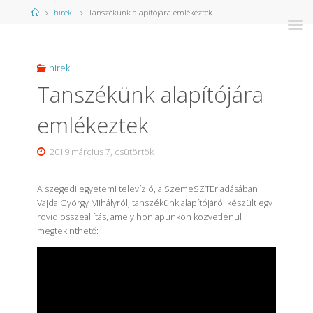
Kezdőlap
hirek
Tanszékünk alapítójára emlékeztek
hirek
Tanszékünk alapítójára
emlékeztek
2019 március 7, csütörtök
A szegedi egyetemi televízió, a SzemeSZTEr adásában
Vajda György Mihályról, tanszékünk alapítójáról készült egy
rövid összeállítás, amely honlapunkon közvetlenül
megtekinthető: