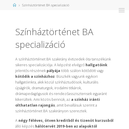
Kezdőlap
Színháztörténet BA specializáció
Színháztörténet BA
specializáció
A színháztörténet BA szakirány évtizedek óta tanszékünk
sikeres specializációja. A képzést elvégző
hallgatóink
jelentős részének
pályája
több szálon kötődött vagy
kötődik a színházhoz
. Büszkék vagyunk egykori
hallgatóinkra, akik közül színháztudósok, kulturális
újságírók, dramaturgok, irodalmi titkárok,
drámapedagógusok és rendezőasszisztensek egyaránt
kikerültek. Ami közös bennük, az
a színház iránti
olthatatlan rajongás
, amit bevallásuk szerint a
színháztörténet BA szakirányon szereztek.
A
négy féléves, ötven kreditből és tizenöt kurzusból
álló képzés
hálótervét 2019-ben az alapoktól