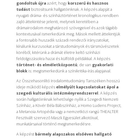
gondoltuk újra
azért, hogy
korszerű és hasznos
tudást
biztosítsunk hallgatóinknak. A képzés alapját a
nyugati dráma- és színháztörténet kronologikus rendben
zajló áttekintése jelenti, melynek keretében a
drámairodalom meghatározó szövegeivel és azok tágabb
kontextusával ismerkedünk meg. Mások mellett áttekintjük
a fontosabb huszadik századi rendezői irányzatokat,
kínálunk kurzusokat a társtudományok és társművészetek
köréből, kitérünk a drámát életre keltő színházi
feldolgozásokra hazai és külföldi példákkal. A képzés
történet- és elméletközpontú
, de van
gyakorlati
blokk
is: megismerkedünk a színikritika-írás alapjaival.
Az Összehasonlító Irodalomtudomány Tanszéken hosszú
ideje működő képzés
elmélyült kapcsolatokat ápol a
szegedi kulturális intézményrendszerrel
. A képzés
során hallgatóinknak lehetősége nyílik a Szegedi Nemzeti
Színház, a Kövér Béla Bábszínház, a Homo Ludens Project,
a Metanoia Artopédia vagy a nemzetközi rangú THEALTER
Fesztivált szervező Maszk Egyesület alkotóival,
munkatársaival történő megismerkedésre.
A képzést
bármely alapszakos elsőéves hallgató