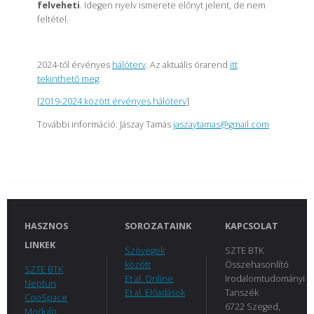
felveheti
. Idegen nyelv ismerete előnyt jelent, de nem
feltétel.
2024-től érvényes
hálóterv
. Az aktuális órarend
itt
tekinthető meg
.
[
2019-2024 között érvényes hálóterv
]
További információ: Jászay Tamás
jaszaytamas@gmail.com
HASZNOS
SOROZATAINK
KAPCSOLAT
LINKEK
Szövegek
SZTE BTK
között
Összehasonlító
SZTE BTK
Et al. Online
Irodalomtudományi
Neptun
Et al. Előadások
Tanszék
CooSpace
6722 Szeged,
Modulo