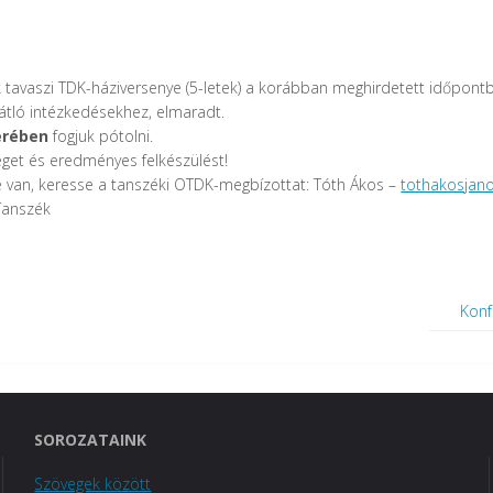
avaszi TDK-háziversenye (5-letek) a korábban meghirdetett időpontba
gátló intézkedésekhez, elmaradt.
erében
fogjuk pótolni.
éget és eredményes felkészülést!
van, keresse a tanszéki OTDK-megbízottat: Tóth Ákos –
tothakosjan
Tanszék
Konf
SOROZATAINK
Szövegek között