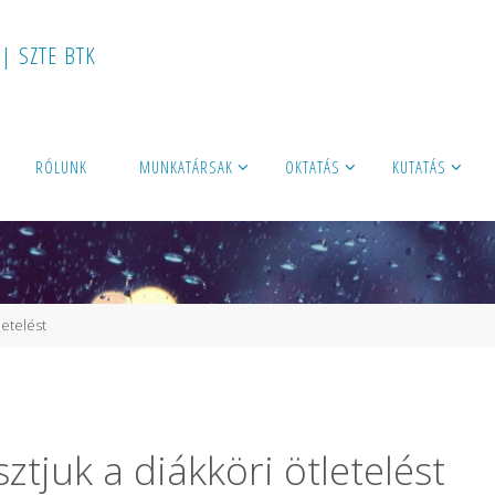
|
S
Z
T
E
B
T
K
RÓLUNK
MUNKATÁRSAK
OKTATÁS
KUTATÁS
letelést
tjuk a diákköri ötletelést