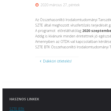
2020 március 27, péntek
Az Összehasonlító Irodalomtudományi Tanszék t
SZTE által meghozott vírusfertőzés terjedését 
A programot előreláthatólag
2020 szeptemb
Addig is kívánunk minden érintettnek jó egészs
Amennyiben az OTDK-val kapcsolatban kérdése 
SZTE BTK Összehasonlító Irodalomtudományi 
Diákköri ötletelés!
HASZNOS LINKEK
SZTE BTK