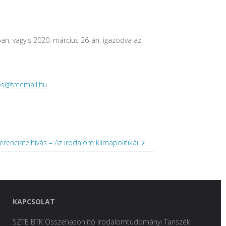
n, vagyis 2020. március 26-án, igazodva az
os@freemail.hu
erenciafelhívás – Az irodalom klímapolitikái
KAPCSOLAT
SZTE BTK Összehasonlító Irodalomtudományi Tanszék