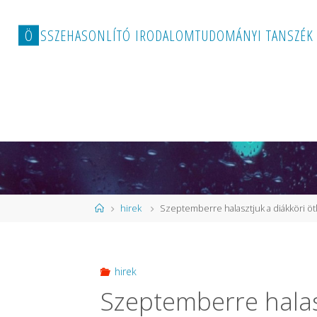
Ö
S
S
Z
E
H
A
S
O
N
L
Í
T
Ó
I
R
O
D
A
L
O
M
T
U
D
O
M
Á
N
Y
I
T
A
N
S
Z
É
K
Kezdőlap
hirek
Szeptemberre halasztjuk a diákköri öt
hirek
Szeptemberre halasz