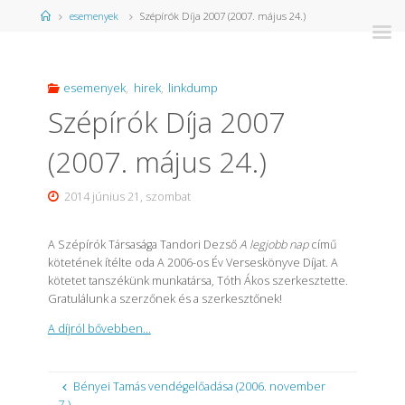
Kezdőlap
esemenyek
Szépírók Díja 2007 (2007. május 24.)
esemenyek
,
hirek
,
linkdump
Szépírók Díja 2007
(2007. május 24.)
2014 június 21, szombat
A Szépírók Társasága
Tandori Dezső
A legjobb nap
című
kötetének ítélte oda A 2006-os Év Verseskönyve Díjat. A
kötetet tanszékünk munkatársa,
Tóth Ákos
szerkesztette.
Gratulálunk a szerzőnek és a szerkesztőnek!
A díjról bővebben…
Bényei Tamás vendégelőadása (2006. november
7.)