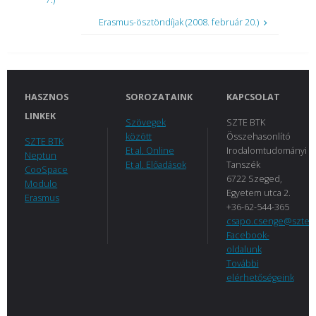
Erasmus-ösztöndíjak (2008. február 20.)
HASZNOS
SOROZATAINK
KAPCSOLAT
LINKEK
Szövegek
SZTE BTK
között
Összehasonlító
SZTE BTK
Et al. Online
Irodalomtudományi
Neptun
Et al. Előadások
Tanszék
CooSpace
6722 Szeged,
Modulo
Egyetem utca 2.
Erasmus
+36-62-544-365
csapo.csenge@szte.
Facebook-
oldalunk
További
elérhetőségeink