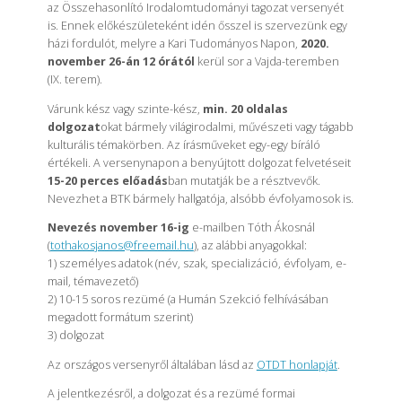
az Összehasonlító Irodalomtudományi tagozat versenyét
is. Ennek előkészületeként idén ősszel is szervezünk egy
házi fordulót, melyre a Kari Tudományos Napon,
2020.
november 26-án 12 órától
kerül sor a Vajda-teremben
(IX. terem).
Várunk kész vagy szinte-kész,
min. 20 oldalas
dolgozat
okat bármely világirodalmi, művészeti vagy tágabb
kulturális témakörben. Az írásműveket egy-egy bíráló
értékeli. A versenynapon a benyújtott dolgozat felvetéseit
15-20 perces előadás
ban mutatják be a résztvevők.
Nevezhet a BTK bármely hallgatója, alsóbb évfolyamosok is.
Nevezés november 16-ig
e-mailben Tóth Ákosnál
(
tothakosjanos@freemail.hu
), az alábbi anyagokkal:
1) személyes adatok (név, szak, specializáció, évfolyam, e-
mail, témavezető)
2) 10-15 soros rezümé (a Humán Szekció felhívásában
megadott formátum szerint)
3) dolgozat
Az országos versenyről általában lásd az
OTDT honlapját
.
A jelentkezésről, a dolgozat és a rezümé formai