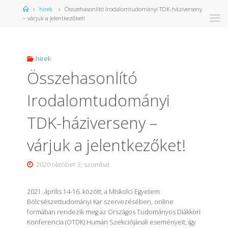
Kezdőlap
hirek
Összehasonlító Irodalomtudományi TDK-háziverseny
– várjuk a jelentkezőket!
hirek
Összehasonlító
Irodalomtudományi
TDK-háziverseny –
várjuk a jelentkezőket!
2020 október 3, szombat
2021. április 14-16. között, a Miskolci Egyetem
Bölcsészettudományi Kar szervezésében, online
formában rendezik meg az Országos Tudományos Diákköri
Konferencia (OTDK) Humán Szekciójának eseményeit, így