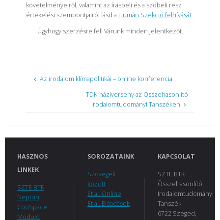
követelményeiről, valamint az írásbeli és a szóbeli rész
értékelési szempontjairól lásd a
Humán Szekció felhívását
.
Úgyhogy szerzésre fel! Várunk minden jelentkezőt.
Az irodalom klímapolitikái – online konferencia
TDK-háziverseny az Összehasonlító
Irodalomtudományi Tanszéken
HASZNOS
SOROZATAINK
KAPCSOLAT
LINKEK
Szövegek
SZTE BTK
között
Összehasonlító
SZTE BTK
Et al. Online
Irodalomtudományi
Neptun
Et al. Előadások
Tanszék
CooSpace
6722 Szeged,
Modulo