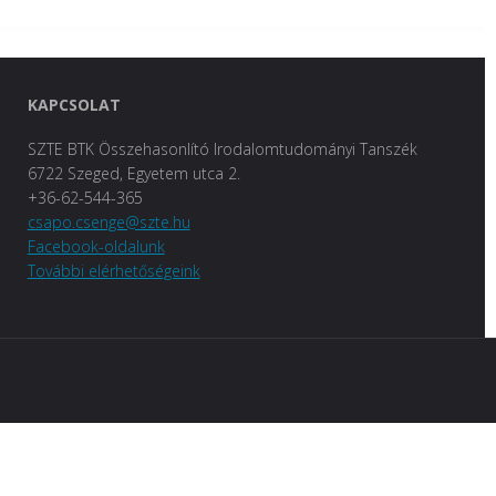
KAPCSOLAT
SZTE BTK Összehasonlító Irodalomtudományi Tanszék
6722 Szeged, Egyetem utca 2.
+36-62-544-365
csapo.csenge@szte.hu
Facebook-oldalunk
További elérhetőségeink