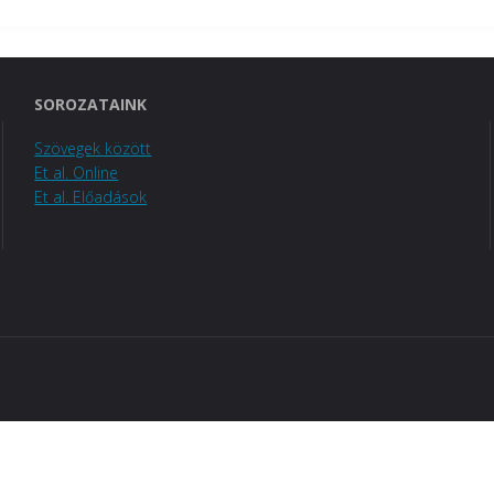
SOROZATAINK
Szövegek között
Et al. Online
Et al. Előadások