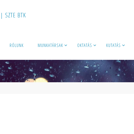
|
S
Z
T
E
B
T
K
RÓLUNK
MUNKATÁRSAK
OKTATÁS
KUTATÁS