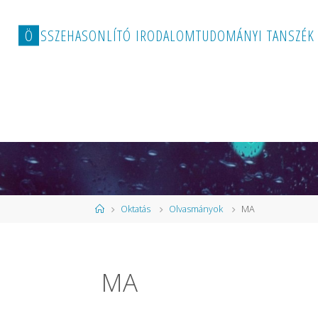
Ö
S
S
Z
E
H
A
S
O
N
L
Í
T
Ó
I
R
O
D
A
L
O
M
T
U
D
O
M
Á
N
Y
I
T
A
N
S
Z
É
K
Kezdőlap
Oktatás
Olvasmányok
MA
MA