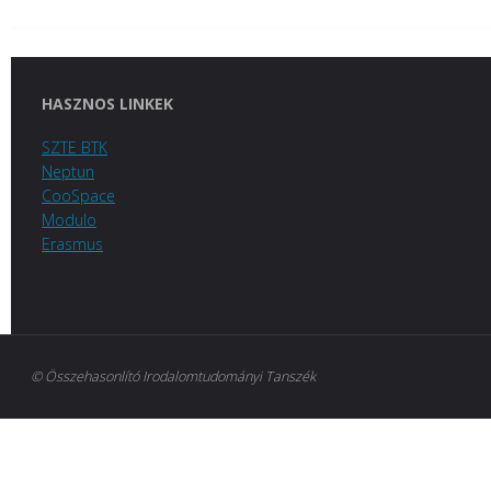
HASZNOS LINKEK
SZTE BTK
Neptun
CooSpace
Modulo
Erasmus
© Összehasonlító Irodalomtudományi Tanszék