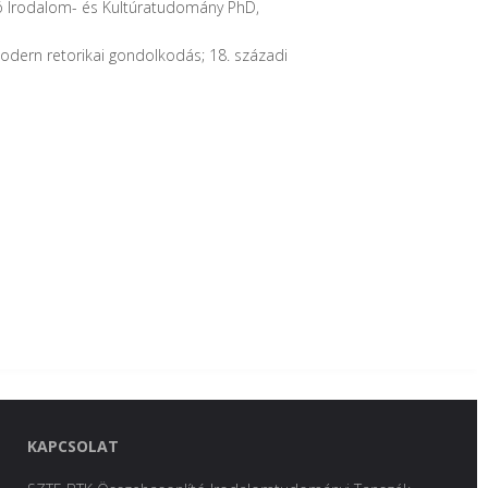
ó Irodalom- és Kultúratudomány PhD,
 modern retorikai gondolkodás; 18. századi
KAPCSOLAT