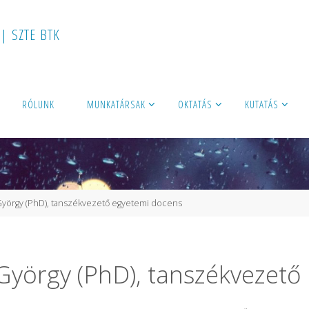
|
S
Z
T
E
B
T
K
RÓLUNK
MUNKATÁRSAK
OKTATÁS
KUTATÁS
i György (PhD), tanszékvezető egyetemi docens
i György (PhD), tanszékvezet