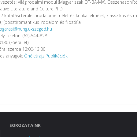
vezetés: Világirodalmi modul (Magyar szak OT-BA-MA), Összehasonlít
tive Literature and Culture PhD
 / kutatási terület: irodalomelmélet és kritikai elmélet; klasszikus és
a; (poszt)romantikus irodalom és filozófia
fogarasi@hung.u-szeged.hu
yi telefon: (62)-544-828
0130 (Főépület)
ra: szerda 12:00-13:00
es anyagok:
Önéletrajz
Publikációk
SOROZATAINK