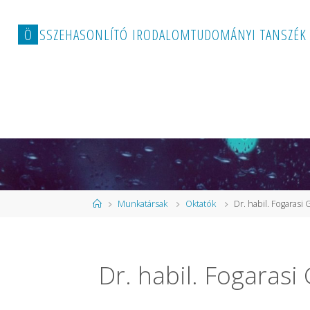
Ö
S
S
Z
E
H
A
S
O
N
L
Í
T
Ó
I
R
O
D
A
L
O
M
T
U
D
O
M
Á
N
Y
I
T
A
N
S
Z
É
K
Kezdőlap
Munkatársak
Oktatók
Dr. habil. Fogaras
Dr. habil. Fogaras