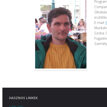
Program
Compara
Oktatási
esztétik
E-mail:
Munkahel
Szoba: 
Fogadóó
Személy
HASZNOS LINKEK