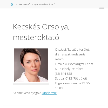
Kezdőlap
Kecskés Orsolya, mesteroktató
Kecskés Orsolya,
mesteroktató
Oktatási / kutatási terület:
dráma szakmódszertan
oktató
E-mail:
76kkorsi@gmail.com
Munkahelyi telefon:
(62)-544-828
Szoba: 0133 (Főépület)
Fogadóóra: szerda 15.00-
16.00
Személyes anyagok:
Önéletrajz