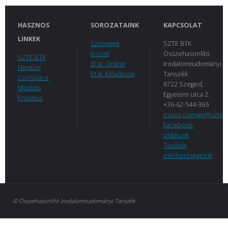
HASZNOS
SOROZATAINK
KAPCSOLAT
LINKEK
Szövegek
SZTE BTK
között
Összehasonlító
SZTE BTK
Et al. Online
Irodalomtudományi
Neptun
Et al. Előadások
Tanszék
CooSpace
6722 Szeged,
Modulo
Egyetem utca 2.
Erasmus
+36-62-544-365
csapo.csenge@szte.
Facebook-
oldalunk
További
elérhetőségeink
© Összehasonlító Irodalomtudományi Tanszék