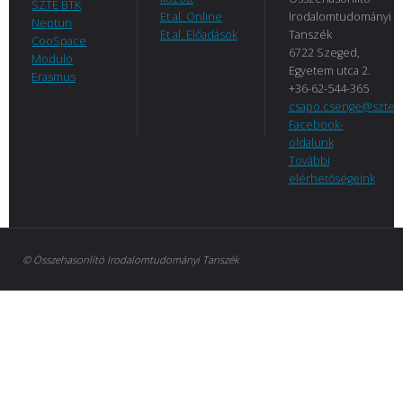
SZTE BTK
Et al. Online
Irodalomtudományi
Neptun
Et al. Előadások
Tanszék
CooSpace
6722 Szeged,
Modulo
Egyetem utca 2.
Erasmus
+36-62-544-365
csapo.csenge@szte.
Facebook-
oldalunk
További
elérhetőségeink
© Összehasonlító Irodalomtudományi Tanszék
Megye: