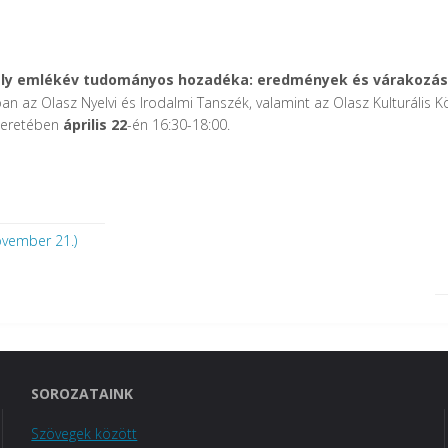
ály emlékév tudományos hozadéka: eredmények és várakozás
az Olasz Nyelvi és Irodalmi Tanszék, valamint az Olasz Kulturális 
keretében
április 22
-én 16:30-18:00.
november 21.)
SOROZATAINK
Szövegek között