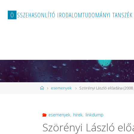
Ö
S
S
Z
E
H
A
S
O
N
L
Í
T
Ó
I
R
O
D
A
L
O
M
T
U
D
O
M
Á
N
Y
I
T
A
N
S
Z
É
K
Home
esemenyek
Szörényi László előadása (2008. á
esemenyek
,
hirek
,
linkdump
Szörényi László előa