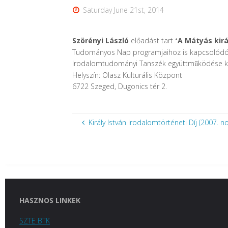
Saturday June 21st, 2014
Szörényi László
előadást tart
A Mátyás kir
‘
Tudományos Nap programjaihoz is kapcsolódóan 
Irodalomtudományi Tanszék együttm
ködése 
ű
Helyszín: Olasz Kulturális Központ
6722 Szeged, Dugonics tér 2.
Király István Irodalomtörténeti Díj (2007. 
HASZNOS LINKEK
SZTE BTK