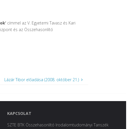
ok’
címmel az V. Egyetemi Tavasz és Kari
Központ és az Összehasonlító
Lázár Tibor előadása (2008. október 21.)
KAPCSOLAT
SZTE BTK Összehasonlító Irodalomtudományi Tanszék