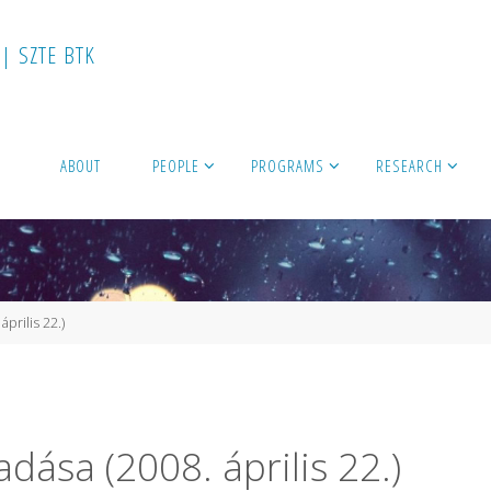
|
S
Z
T
E
B
T
K
ABOUT
PEOPLE
PROGRAMS
RESEARCH
prilis 22.)
dása (2008. április 22.)