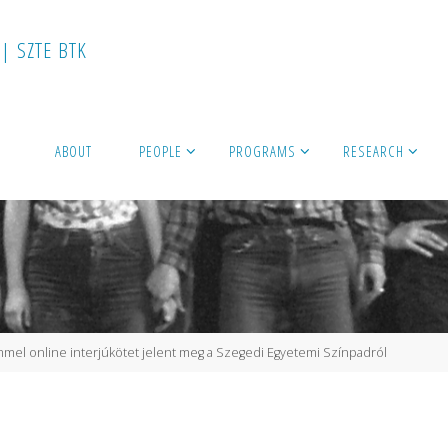
|
S
Z
T
E
B
T
K
ABOUT
PEOPLE
PROGRAMS
RESEARCH
ímmel online interjúkötet jelent meg a Szegedi Egyetemi Színpadról