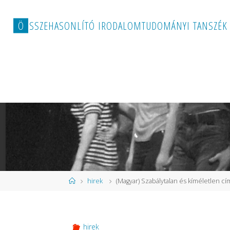
Ö
S
S
Z
E
H
A
S
O
N
L
Í
T
Ó
I
R
O
D
A
L
O
M
T
U
D
O
M
Á
N
Y
I
T
A
N
S
Z
É
K
Home
hirek
(Magyar) Szabálytalan és kíméletlen c
hirek