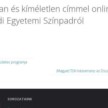
an és kíméletlen címmel onli
di Egyetemi Színpadról
észletes programja
(Magyar) TDK-háziverseny az Ös
SOROZATAINK