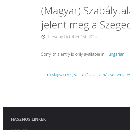
(Magyar) Szabálytal
jelent meg a Szege
Tuesday October 1st, 2024
Sorry, this entry is only available in
Hungarian
.
(Magyar) Az „5-letek” tavaszi háziverseny r
HASZNOS LINKEK