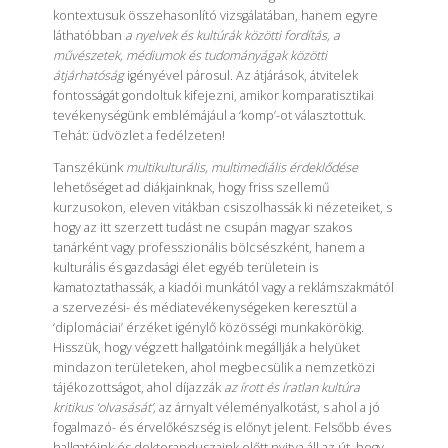
kontextusuk összehasonlító vizsgálatában, hanem egyre
láthatóbban
a nyelvek és kultúrák közötti fordítás, a
művészetek, médiumok és tudományágak közötti
átjárhatóság
igényével párosul. Az átjárások, átvitelek
fontosságát gondoltuk kifejezni, amikor komparatisztikai
tevékenységünk emblémájául a ‘komp’-ot választottuk.
Tehát: üdvözlet a fedélzeten!
Tanszékünk
multikulturális, multimediális érdeklődése
lehetőséget ad diákjainknak, hogy friss szellemű
kurzusokon, eleven vitákban csiszolhassák ki nézeteiket, s
hogy az itt szerzett tudást ne csupán magyar szakos
tanárként vagy professzionális bölcsészként, hanem a
kulturális és gazdasági élet egyéb területein is
kamatoztathassák, a kiadói munkától vagy a reklámszakmától
a szervezési- és médiatevékenységeken keresztül a
‘diplomáciai’ érzéket igénylő közösségi munkakörökig.
Hisszük, hogy végzett hallgatóink megállják a helyüket
mindazon területeken, ahol megbecsülik a nemzetközi
tájékozottságot, ahol díjazzák
az írott és íratlan kultúra
kritikus ‘olvasását’,
az árnyalt véleményalkotást, s ahol a jó
fogalmazó- és érvelőkészség is előnyt jelent. Felsőbb éves
hallgatóink és doktoranduszaink előtt nyitva áll az út, hogy