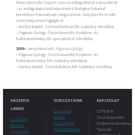
filmes tanszéki csoport szervezetileg elkerül a tanszékről)
– az eddigi alapszintű képzések a ‘bolognai folyamat’
keretében fokozatosan megszűnnek, helyüket BA és MA
szintű képzések foglalják el
– Kürtösi Katalin: Színháztörténet BA szakirány elindítása
– Fogarasi György: Összehasonlító Irodalom- és
Kultúratudomány BA specializáció elindítása
2009-:
tanszékvezető:
Fogarasi György
– Fogarasi György: Összehasonlító Irodalom- és
Kultúratudomány MA szakirány elindítása
– Kürtösi Katalin: Színházkultúra MA szakirány elindítása
HASZNOS
SOROZATAINK
KAPCSOLAT
LINKEK
Szövegek
SZTE BTK
között
Összehasonlító
SZTE BTK
Et al. Online
Irodalomtudományi
Neptun
Et al. Előadások
Tanszék
CooSpace