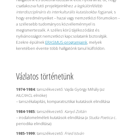
csatlakozva futó projektjeinkhez
a legkülönfélébb
interdiszciplináris és interkulturális kutatásokba fogjanak,
s
hogy eredményeiket – hazai vagy nemzetközi fórumokon –
a szélesebb tudományos közvéleménnyel is
megismertessék. A széles körű tájékozódást és
nyilvánosságot nemzetközi kapcsolataink biztosítják.
Ezekre épülnek
ERASMUS-programjaink
, melyek
keretében évente több hallgatónk tanul külföldön.
Vázlatos történetünk
1974-1984:
tanszékvezető: Vajda György Mihály (az
AILC/IACL elnöke)
– tanszékalapítás, komparatisztikai kutatások elindítása
1984-1985:
tanszékvezető:
Kanyó Zoltán
– irodalomelméleti kutatások elindítása (a
Studia Poetica
c.
periodika elindítása)
1985-1999:
tanszékvezető:
Fried István