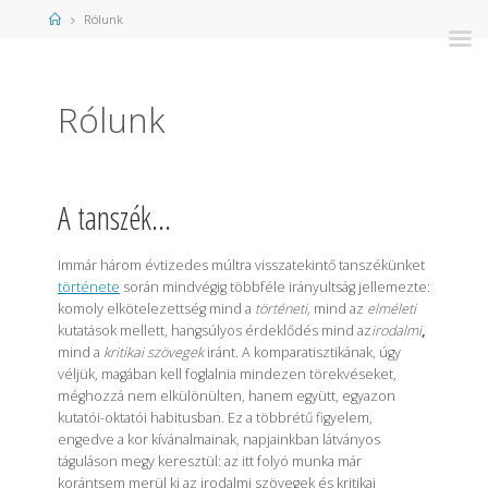
Home
Rólunk
Rólunk
A tanszék…
Immár három évtizedes múltra visszatekintő tanszékünket
története
során mindvégig többféle irányultság jellemezte:
komoly elkötelezettség mind a
történeti,
mind az
elméleti
kutatások mellett, hangsúlyos érdeklődés mind az
irodalmi
,
mind a
kritikai szövegek
iránt. A komparatisztikának, úgy
véljük, magában kell foglalnia mindezen törekvéseket,
méghozzá nem elkülönülten, hanem együtt, egyazon
kutatói-oktatói habitusban. Ez a többrétű figyelem,
engedve a kor kívánalmainak, napjainkban látványos
táguláson megy keresztül: az itt folyó munka már
korántsem merül ki az irodalmi szövegek és kritikai