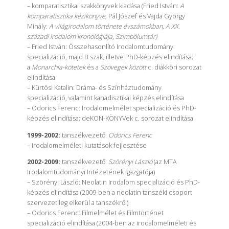
– komparatisztikai szakkönyvek kiadása (Fried István:
A
komparatisztika kézikönyve
; Pál Jószef és Vajda György
Mihály:
A világirodalom története évszámokban, A XX.
századi irodalom kronológiája
,
Szimbólumtár)
– Fried István: Összehasonlító Irodalomtudomány
specializáció, majd B szak, illetve PhD-képzés elindítása;
a
Monarchia-kötetek
és a
Szövegek között
c. diákköri sorozat
elindítása
– Kürtösi Katalin: Dráma- és Színháztudomány
specializáció, valamint kanadisztikai képzés elindítása
– Odorics Ferenc: Irodalomelmélet specializáció és PhD-
képzés elindítása; deKON-KÖNYVek c. sorozat elindítása
1999-2002:
tanszékvezető:
Odorics Ferenc
– irodalomelméleti kutatások fejlesztése
2002-2009:
tanszékvezető:
Szörényi László
(az MTA
Irodalomtudományi Intézetének igazgatója)
– Szörényi László: Neolatin Irodalom specializáció és PhD-
képzés elindítása (2009-ben a neolatin tanszéki csoport
szervezetileg elkerül a tanszékről)
– Odorics Ferenc: Filmelmélet és Filmtörténet
specializáció elindítása (2004-ben az irodalomelméleti és