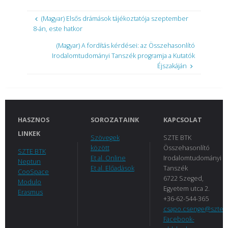
(Magyar) Elsős drámások tájékoztatója szeptember
8-án, este hatkor
(Magyar) A fordítás kérdései: az Összehasonlító
Irodalomtudományi Tanszék programja a Kutatók
Éjszakáján
HASZNOS
SOROZATAINK
KAPCSOLAT
LINKEK
Szövegek
SZTE BTK
között
Összehasonlító
SZTE BTK
Et al. Online
Irodalomtudományi
Neptun
Et al. Előadások
Tanszék
CooSpace
6722 Szeged,
Modulo
Egyetem utca 2.
Erasmus
+36-62-544-365
csapo.csenge@szte.
Facebook-