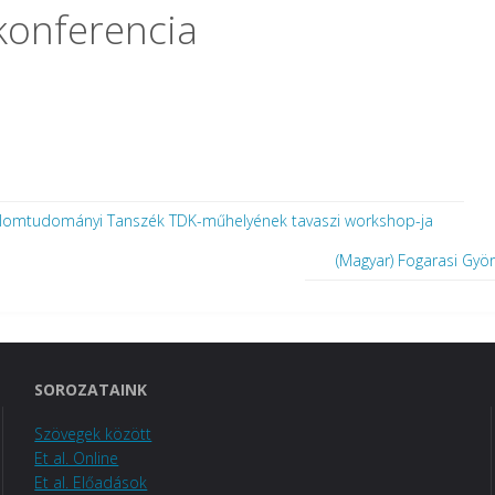
konferencia
odalomtudományi Tanszék TDK-műhelyének tavaszi workshop-ja
(Magyar) Fogarasi Gyö
SOROZATAINK
Szövegek között
Et al. Online
Et al. Előadások