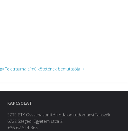
rgy Teletrauma című kötetének bemutatója
KAPCSOLAT
SZTE BTK Összehasonlító Irodalomtudományi Tanszék
6722 Szeged, Egyetem utca 2.
+36-62-544-365