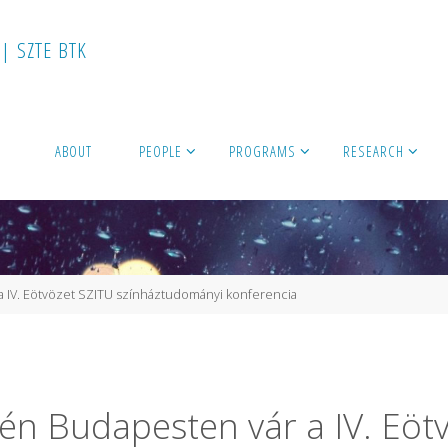
|
S
Z
T
E
B
T
K
ABOUT
PEOPLE
PROGRAMS
RESEARCH
a IV. Eötvözet SZITU színháztudományi konferencia
én Budapesten vár a IV. Eöt