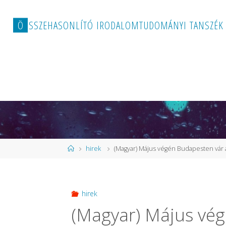
Ö
S
S
Z
E
H
A
S
O
N
L
Í
T
Ó
I
R
O
D
A
L
O
M
T
U
D
O
M
Á
N
Y
I
T
A
N
S
Z
É
K
Home
hirek
(Magyar) Május végén Budapesten vár 
hirek
(Magyar) Május vég