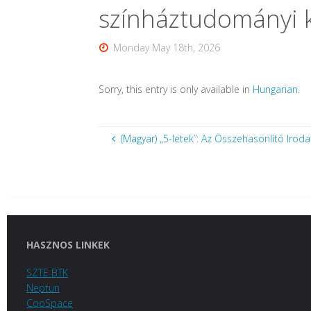
színháztudományi 
Monday May 18th, 2026
Sorry, this entry is only available in
Hungarian
.
(Magyar) „5-letek”: Az Összehasonlító Ir
HASZNOS LINKEK
SZTE BTK
Neptun
CooSpace