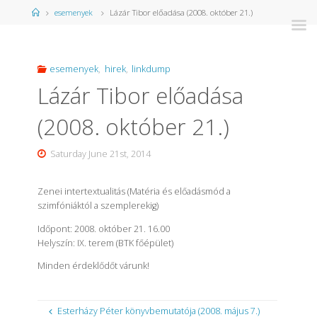
Home
esemenyek
Lázár Tibor előadása (2008. október 21.)
esemenyek
,
hirek
,
linkdump
Lázár Tibor előadása
(2008. október 21.)
Saturday June 21st, 2014
Zenei intertextualitás (Matéria és előadásmód a
szimfóniáktól a szemplerekig)
Időpont: 2008. október 21. 16.00
Helyszín: IX. terem (BTK főépület)
Minden érdeklődőt várunk!
Esterházy Péter könyvbemutatója (2008. május 7.)