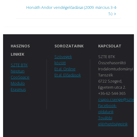
Horváth Andor vendégelőadásai (2009. március 3-4-
5.)
HASZNOS
SOROZATAINK
KAPCSOLAT
LINKEK
Szövegek
SZTE BTK
között
Összehasonlító
SZTE BTK
Et al. Online
Irodalomtudományi
Neptun
Et al. Előadások
Tanszék
CooSpace
6722 Szeged,
Modulo
Egyetem utca 2.
Erasmus
+36-62-544-365
csapo.csenge@szte.
Facebook-
oldalunk
További
elérhetőségeink