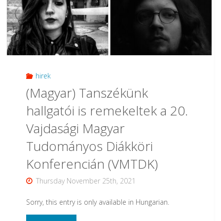
letek:
jelentkezz
Te
is
hirek
(Magyar) Tanszékünk
az
hallgatói is remekeltek a 20.
Összehasonlító
Vajdasági Magyar
Irodalomtudományi
Tudományos Diákköri
Tanszék
Konferencián (VMTDK)
TDK-
Thursday November 25th, 2021
háziversenyére!"
Sorry, this entry is only available in Hungarian.