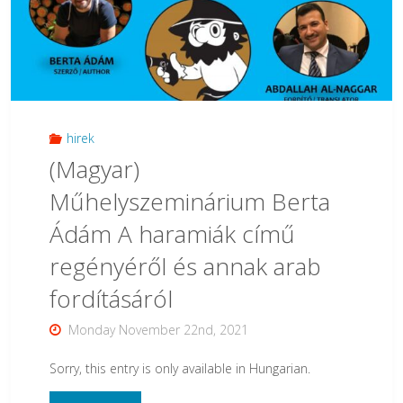
hallgatója,
Káldy
Sára
is
hirek
(Magyar)
részt
Műhelyszeminárium Berta
vesz
Ádám A haramiák című
a
regényéről és annak arab
következő
fordításáról
Fine_readingen"
Monday November 22nd, 2021
Sorry, this entry is only available in Hungarian.