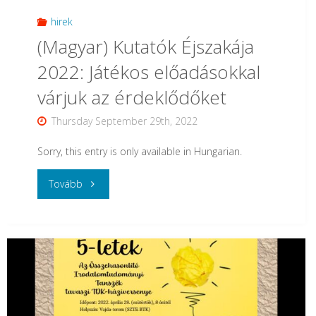
hirek
(Magyar) Kutatók Éjszakája
2022: Játékos előadásokkal
várjuk az érdeklődőket
Thursday September 29th, 2022
Sorry, this entry is only available in Hungarian.
"
Tovább
(Magyar)
Kutatók
Éjszakája
2022: