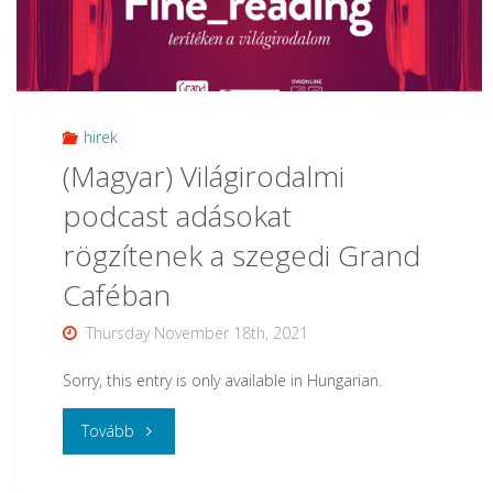
student,
Hanan
Alawneh
hirek
(Magyar) Világirodalmi
was
podcast adásokat
awarded
rögzítenek a szegedi Grand
as
Caféban
Best
Thursday November 18th, 2021
Presenter"
Sorry, this entry is only available in Hungarian.
"
Tovább
(Magyar)