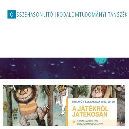
Ö
S
S
Z
E
H
A
S
O
N
L
Í
T
Ó
I
R
O
D
A
L
O
M
T
U
D
O
M
Á
N
Y
I
T
A
N
S
Z
É
K