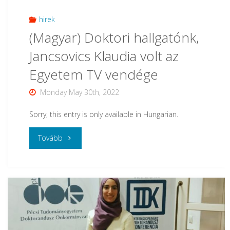
hirek
(Magyar) Doktori hallgatónk,
Jancsovics Klaudia volt az
Egyetem TV vendége
Monday May 30th, 2022
Sorry, this entry is only available in Hungarian.
"
Tovább
(Magyar)
Doktori
hallgatónk,
Jancsovics