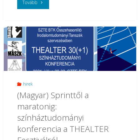
"
Tovább
(Magyar)
Műhelyszeminárium
Berta
Ádám
A
haramiák
hirek
(Magyar) Sprinttől a
című
maratonig:
regényéről
színháztudományi
és
konferencia a THEALTER
annak
Fesztiválról