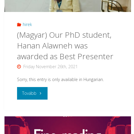
Klaudia
volt
hirek
(Magyar) Our PhD student,
az
Hanan Alawneh was
Egyetem
awarded as Best Presenter
TV
Friday November 26th, 2021
vendége"
Sorry, this entry is only available in Hungarian.
"
Tovább
(Magyar)
Our
PhD