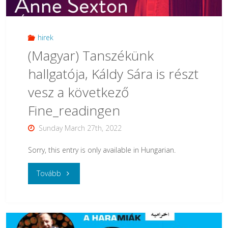
pótpályázati
felhívás"
hirek
(Magyar) Tanszékünk
hallgatója, Káldy Sára is részt
vesz a következő
Fine_readingen
Sunday March 27th, 2022
Sorry, this entry is only available in Hungarian.
"
Tovább
(Magyar)
Tanszékünk