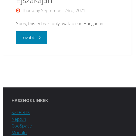
Diákköri
Thursday September 23rd, 2021
Konferencián
Sorry, this entry is only available in Hungarian.
(VMTDK)"
"
Tovább
(Magyar)
A
játékról
játékosan
HASZNOS LINKEK
–
SZTE BTK
Izgalmas
Neptun
CooSpace
előadásokkal
Modulo