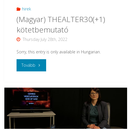
hirek
(Magyar) THEALTER30(+1)
kötetbemutató
Thursday July 28th, 2022
Sorry, this entry is only available in Hungarian.
"
Tovább
(Magyar)
THEALTER30(+1)
kötetbemutató"