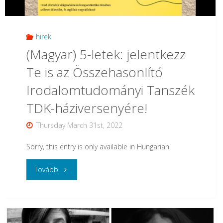
Játékos
előadásokkal
hirek
(Magyar) 5-letek: jelentkezz
várjuk
Te is az Összehasonlító
az
Irodalomtudományi Tanszék
érdeklődőket"
TDK-háziversenyére!
Thursday March 31st, 2022
Sorry, this entry is only available in Hungarian.
"
Tovább
(Magyar)
5-