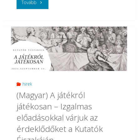
"
Tovább
(Magyar)
Tanszékünk
hallgatói
is
remekeltek
a
hirek
(Magyar) A játékról
20.
játékosan – Izgalmas
Vajdasági
előadásokkal várjuk az
Magyar
érdeklődőket a Kutatók
Tudományos
Éjszakáján