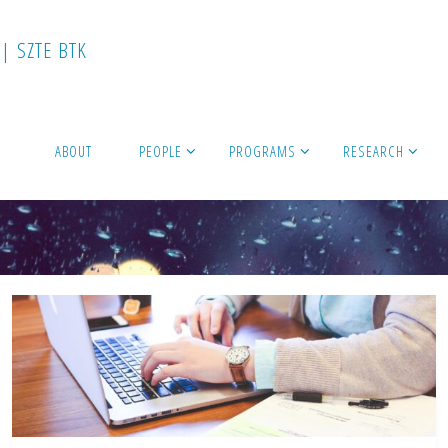
|
S
Z
T
E
B
T
K
ABOUT
PEOPLE
PROGRAMS
RESEARCH