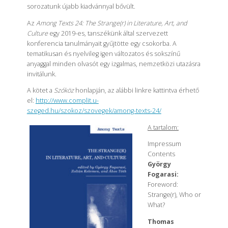
sorozatunk újabb kiadvánnyal bővült.
Az
Among Texts 24:
The Strange(r) in Literature, Art, and
Culture
egy 2019-es, tanszékünk által szervezett
konferencia tanulmányait gyűjtötte egy csokorba. A
tematikusan és nyelvileg igen változatos és sokszínű
anyaggal minden olvasót egy izgalmas, nemzetközi utazásra
invitálunk.
A kötet a
Szóköz
honlapján, az alábbi linkre kattintva érhető
el:
http://www.complit.u-
szeged.hu/szokoz/szovegek/among-texts-24/
A tartalom:
Impressum
Contents
György
Fogarasi:
Foreword:
Strange(r), Who or
What?
Thomas