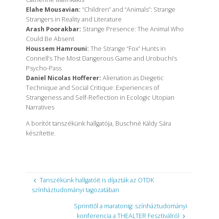
Elahe Mousavian:
“Children” and “Animals”: Strange
Strangers in Reality and Literature
Arash Poorakbar:
Strange Presence: The Animal Who
Could Be Absent
Houssem Hamrouni:
The Strange “Fox” Hunts in
Connell’s The Most Dangerous Game and Urobuchi’s
Psycho-Pass
Daniel Nicolas Hofferer:
Alienation as Diegetic
Technique and Social Critique: Experiences of
Strangeness and Self-Reflection in Ecologic Utopian
Narratives
A borítót tanszékünk hallgatója, Buschné Káldy Sára
készítette.
Tanszékünk hallgatóit is díjazták az OTDK
színháztudományi tagozatában
Sprinttől a maratonig: színháztudományi
konferencia a THEALTER Fesztiválról