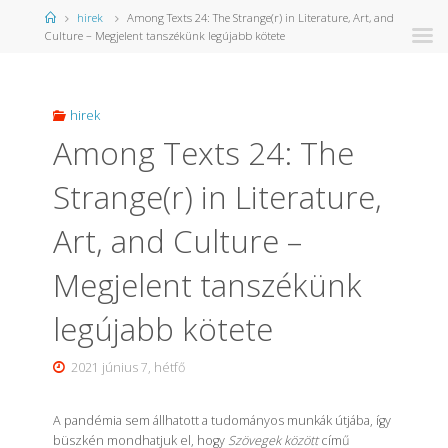
Kezdőlap
hirek
Among Texts 24: The Strange(r) in Literature, Art, and
Culture – Megjelent tanszékünk legújabb kötete
hirek
Among Texts 24: The
Strange(r) in Literature,
Art, and Culture –
Megjelent tanszékünk
legújabb kötete
2021 június 7, hétfő
A pandémia sem állhatott a tudományos munkák útjába, így
büszkén mondhatjuk el, hogy
Szövegek között
című