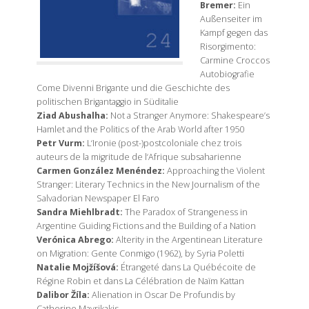
Bremer:
Ein
Außenseiter im
Kampf gegen das
Risorgimento:
Carmine Croccos
Autobiografie
Come Divenni Brigante und die Geschichte des
politischen Brigantaggio in Süditalie
Ziad Abushalha:
Not a Stranger Anymore: Shakespeare’s
Hamlet and the Politics of the Arab World after 1950
Petr Vurm:
L‘Ironie (post-)postcoloniale chez trois
auteurs de la migritude de l‘Afrique subsaharienne
Carmen González Menéndez:
Approaching the Violent
Stranger: Literary Technics in the New Journalism of the
Salvadorian Newspaper El Faro
Sandra Miehlbradt:
The Paradox of Strangeness in
Argentine Guiding Fictions and the Building of a Nation
Verónica Abrego:
Alterity in the Argentinean Literature
on Migration: Gente Conmigo (1962), by Syria Poletti
Natalie Mojžíšová:
Étrangeté dans La Québécoite de
Régine Robin et dans La Célébration de Naïm Kattan
Dalibor Žíla:
Alienation in Oscar De Profundis by
Catherine Mavrikakis