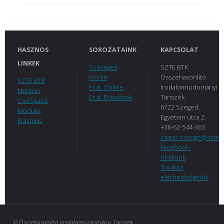
HASZNOS
SOROZATAINK
KAPCSOLAT
LINKEK
Szövegek
SZTE BTK
között
Összehasonlító
SZTE BTK
Et al. Online
Irodalomtudományi
Neptun
Et al. Előadások
Tanszék
CooSpace
6722 Szeged,
Modulo
Egyetem utca 2.
Erasmus
+36-62-544-365
csapo.csenge@szte.
Facebook-
oldalunk
További
elérhetőségeink
© Összehasonlító Irodalomtudományi Tanszék