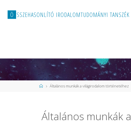
Ö
S
S
Z
E
H
A
S
O
N
L
Í
T
Ó
I
R
O
D
A
L
O
M
T
U
D
O
M
Á
N
Y
I
T
A
N
S
Z
É
K
Kezdőlap
Általános munkák a világirodalom történetéhez
Általános munkák a