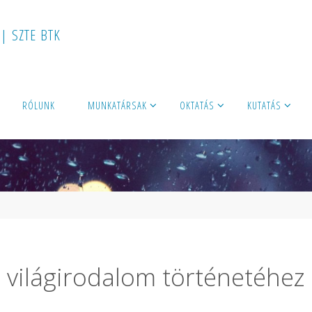
|
S
Z
T
E
B
T
K
RÓLUNK
MUNKATÁRSAK
OKTATÁS
KUTATÁS
 világirodalom történetéhez