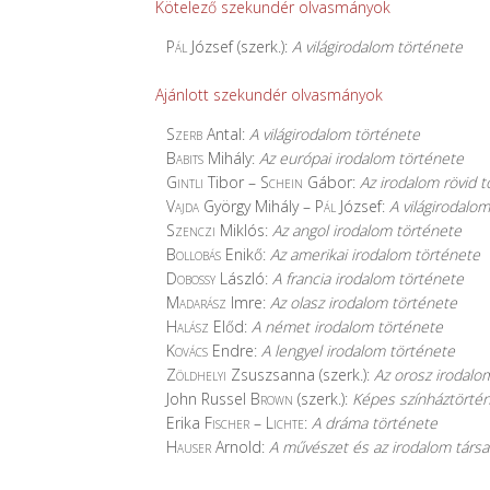
Kötelező szekundér olvasmányok
Pál
József (szerk.):
A világirodalom története
Ajánlott szekundér olvasmányok
Szerb
Antal:
A világirodalom története
Babits
Mihály:
Az európai irodalom története
Gintli
Tibor –
Schein
Gábor:
Az irodalom rövid 
Vajda
György Mihály –
Pál
József:
A világirodal
Szenczi
Miklós:
Az angol irodalom története
Bollobás
Enikő:
Az amerikai irodalom története
Dobossy
László:
A francia irodalom története
Madarász
Imre:
Az olasz irodalom története
Halász
Előd:
A német irodalom története
Kovács
Endre:
A lengyel irodalom története
Zöldhelyi
Zsuszsanna (szerk.):
Az orosz irodalo
John Russel
Brown
(szerk.):
Képes színháztörté
Erika
Fischer – Lichte
:
A dráma története
Hauser
Arnold:
A művészet és az irodalom társa