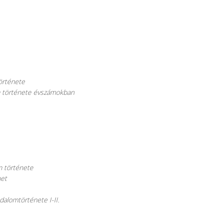
története
om története évszámokban
m története
net
dalomtörténete I-II.