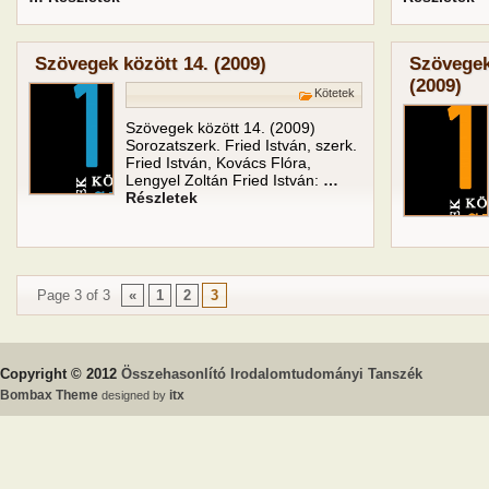
Szövegek között 14. (2009)
Szövegek
(2009)
Kötetek
Szövegek között 14. (2009)
Sorozatszerk. Fried István, szerk.
Fried István, Kovács Flóra,
Lengyel Zoltán Fried István:
…
Részletek
Page 3 of 3
«
1
2
3
Copyright © 2012
Összehasonlító Irodalomtudományi Tanszék
Bombax Theme
designed by
itx