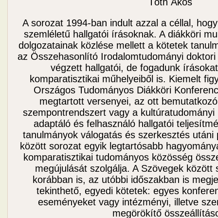
Tóth Ákos
A sorozat 1994-ban indult azzal a céllal, hog
szemléletű hallgatói írásoknak. A diákköri mu
dolgozatainak közlése mellett a kötetek tanul
az Összehasonlító Irodalomtudományi doktori 
végzett hallgatói, de fogadunk írások
komparatisztikai műhelyeiből is. Kiemelt fi
Országos Tudományos Diákköri Konferenc
megtartott versenyei, az ott bemutatkozó
szempontrendszert vagy a kultúratudományi
adaptáló és felhasználó hallgatói teljesít
tanulmányok válogatás és szerkesztés utáni 
között sorozat egyik legtartósabb hagyományá
komparatisztikai tudományos közösség össze
megújulását szolgálja. A Szövegek között 
korábban is, az utóbbi időszakban is megj
tekinthető, egyedi kötetek: egyes konfer
eseményeket vagy intézményi, illetve sze
megörökítő összeállítás