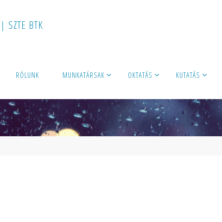
|
S
Z
T
E
B
T
K
RÓLUNK
MUNKATÁRSAK
OKTATÁS
KUTATÁS