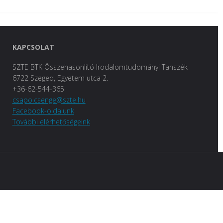
KAPCSOLAT
SZTE BTK Összehasonlító Irodalomtudományi Tanszék
6722 Szeged, Egyetem utca 2.
+36-62-544-365
csapo.csenge@szte.hu
Facebook-oldalunk
További elérhetőségeink