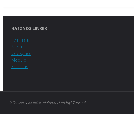
HASZNOS LINKEK
SZTE BTK
Neptun
CooSpace
Modulo
Erasmus
© Összehasonlító Irodalomtudományi Tanszék