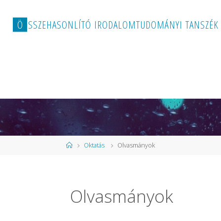
Ö
S
S
Z
E
H
A
S
O
N
L
Í
T
Ó
I
R
O
D
A
L
O
M
T
U
D
O
M
Á
N
Y
I
T
A
N
S
Z
É
K
Kezdőlap
Oktatás
Olvasmányok
Olvasmányok