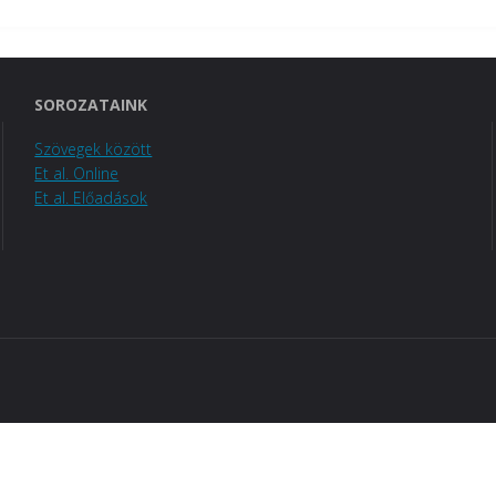
SOROZATAINK
Szövegek között
Et al. Online
Et al. Előadások