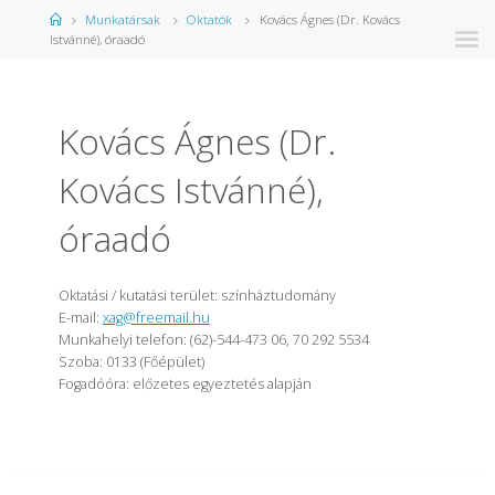
Kezdőlap
Munkatársak
Oktatók
Kovács Ágnes (Dr. Kovács
Istvánné), óraadó
Kovács Ágnes (Dr.
Kovács Istvánné),
óraadó
Oktatási / kutatási terület: színháztudomány
E-mail:
xag@freemail.hu
Munkahelyi telefon: (62)-544-473 06, 70 292 5534
Szoba: 0133 (Főépület)
Fogadóóra: előzetes egyeztetés alapján