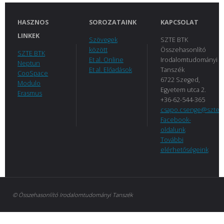
HASZNOS
SOROZATAINK
KAPCSOLAT
LINKEK
Szövegek
SZTE BTK
között
Összehasonlító
SZTE BTK
Et al. Online
Irodalomtudományi
Neptun
Et al. Előadások
Tanszék
CooSpace
6722 Szeged,
Modulo
Egyetem utca 2.
Erasmus
+36-62-544-365
csapo.csenge@szte.
Facebook-
oldalunk
További
elérhetőségeink
© Összehasonlító Irodalomtudományi Tanszék