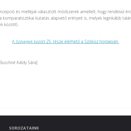
cepció és melléjük választott módszerek amellett, hogy rendkívül ér
 a komparatisztikai kutatás alapvető erényeit is, melyek leginkább ta
k között).
A
Szövegek között
25. része elérhető a Szóköz honlapján.
: Buschné Káldy Sára]
SOROZATAINK