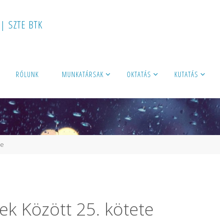
|
S
Z
T
E
B
T
K
RÓLUNK
MUNKATÁRSAK
OKTATÁS
KUTATÁS
te
ek Között 25. kötete