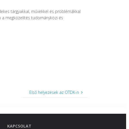
dekes tárgyakkal, művekkel és problémákkal
lán a megközelítés tudományközi és
Első helyezések az OTDK-n
KAPCSOLAT