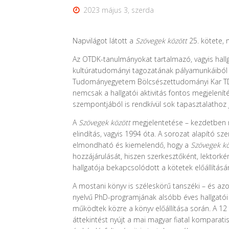
2023 május 3, szerda
Napvilágot látott a
Szövegek között
25. kötete,
Az OTDK-tanulmányokat tartalmazó, vagyis hall
kultúratudományi tagozatának pályamunkáiból n
Tudományegyetem Bölcsészettudományi Kar TDK-t
nemcsak a hallgatói aktivitás fontos megjele
szempontjából is rendkívül sok tapasztalathoz 
A
Szövegek között
megjelentetése – kezdetben n
elindítás, vagyis 1994 óta. A sorozat alapító s
elmondható és kiemelendő, hogy a
Szövegek kö
hozzájárulását, hiszen szerkesztőként, lektorké
hallgatója bekapcsolódott a kötetek előállítás
A mostani könyv is széleskörű tanszéki – és az
nyelvű PhD-programjának alsóbb éves hallgatói – 
működtek közre a könyv előállítása során. A 12
áttekintést nyújt a mai magyar fiatal komparat