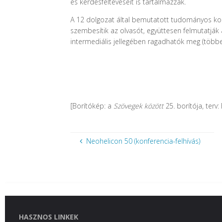
és kérdésfeltevéseit is tartalmazzák.
A 12 dolgozat által bemutatott tudományos kon
szembesítik az olvasót, együttesen felmutatják
intermediális jellegében ragadhatók meg (többe
[Borítókép: a
Szövegek között
25. borítója, terv
Neohelicon 50 (konferencia-felhívás)
HASZNOS LINKEK