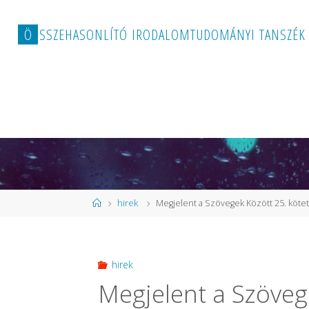
Ö
S
S
Z
E
H
A
S
O
N
L
Í
T
Ó
I
R
O
D
A
L
O
M
T
U
D
O
M
Á
N
Y
I
T
A
N
S
Z
É
K
Kezdőlap
hirek
Megjelent a Szövegek Között 25. köte
hirek
Megjelent a Szöveg