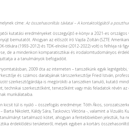
 melynek címe:
Az összehasonlítás távlatai – A kontaktológiától a poszth
gatói kutatási eredményeket összegyűjtő e-könyv a 2021-es országos 
yújt bemutatót. Ahogyan az előszót író Vajda Zoltán (SZTE Amerikanis
itkára (1993-2012) és TDK-elnöke (2012-2022) volt) is felhívja rá 
nítése, de a mindenkori komparatisztikai és irodalomtudományos érd
juttatja a a tanulmányok befogadóit.
yomtatásban, 2009 óta az interneten – tanszékünk egyik legrégebbi
zerkesztője és számos darabjának társszerkesztője Fried István, profes
zött
szerkesztőgárdája is megörökíti a tanszéken tanuló, kutató minde
nt, technikai szerkesztőként, tervezőként vagy más feladatok révén az
ának munkálataiba.
on kicsit túl is nyúló – összefogás eredménye: Tóth Ákos, sorozatszer
Barta Nikolett, Káldy Sára, Taskovics Viktória -, valamint a Vizuális K
 tanulmányt tartalmazó kötet, ahogyan a fentebbiekben jeleztük, ha ne
isztika érdeklődési területeiről, melyek egyben a kortárs összehasonl