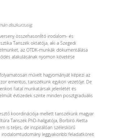
umán diszkurzusig
.
verseny összehasonlító irodalom- és
ztika Tanszék oktatója, aki a Szegedi
figyelmünket, az OTDK-munkák dokumentálása
eklődés alakulásának nyomon követése
, folyamatosan művelt hagyományát képezi az
szor emeritus, tanszékünk egykori vezetője. De
nkori fiatal munkatársak jelenlétét és
 elmúlt évtizedek szinte minden posztgraduális
kesztő koordinációja mellett tanszékünk magyar
ultúra Tanszék PhD-hallgatója, Borbíró Aletta
m is teljes, de inspirálóan széleskörű
ító irodalomtudomány leggyakoribb feladatköreit