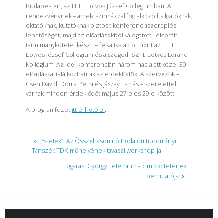
Budapesten, az ELTE Eötvös József Collegiumban. A
rendezvénynek – amely színházzal foglalkozó hallgatóknak,
oktatóknak, kutatóknak biztosít konferenciaszereplési
lehetőséget, majd az előadásokból válogatott, lektorált
tanulmánykötetet készít – felváltva ad otthont az ELTE
Eötvös József Collegium és a szegedi SZTE Eötvös Loránd
Kollégium. Az idei konferencián három nap alatt közel 30
előadással találkozhatnak az érdeklődök. A szervezők –
Cseh Dávid, Doma Petra és Jászay Tamás – szeretettel
várnak minden érdeklődőt május 27-e és 29-e között.
A programfüzet
itt érhető el
.
„5-letek”: Az Összehasonlító Irodalomtudományi
Tanszék TDK-műhelyének tavaszi workshop-ja
Fogarasi György Teletrauma című kötetének
bemutatója