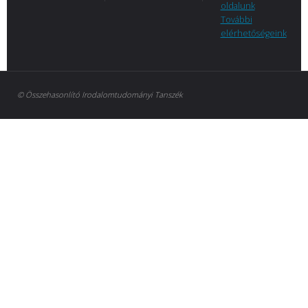
oldalunk
További
elérhetőségeink
© Összehasonlító Irodalomtudományi Tanszék