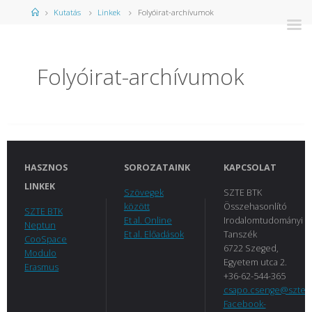
Kezdőlap
Kutatás
Linkek
Folyóirat-archívumok
Folyóirat-archívumok
HASZNOS
SOROZATAINK
KAPCSOLAT
LINKEK
Szövegek
SZTE BTK
között
Összehasonlító
SZTE BTK
Et al. Online
Irodalomtudományi
Neptun
Et al. Előadások
Tanszék
CooSpace
6722 Szeged,
Modulo
Egyetem utca 2.
Erasmus
+36-62-544-365
csapo.csenge@szte.
Facebook-