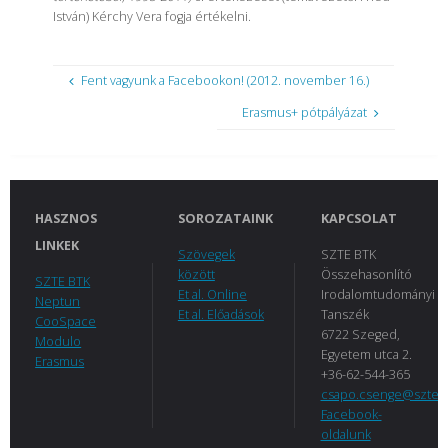
István) Kérchy Vera fogja értékelni.
Fent vagyunk a Facebookon! (2012. november 16.)
Erasmus+ pótpályázat
HASZNOS
SOROZATAINK
KAPCSOLAT
LINKEK
Szövegek
SZTE BTK
között
Összehasonlító
SZTE BTK
Et al. Online
Irodalomtudományi
Neptun
Et al. Előadások
Tanszék
CooSpace
6722 Szeged,
Modulo
Egyetem utca 2.
Erasmus
+36-62-544-365
csapo.csenge@szte.
Facebook-
oldalunk