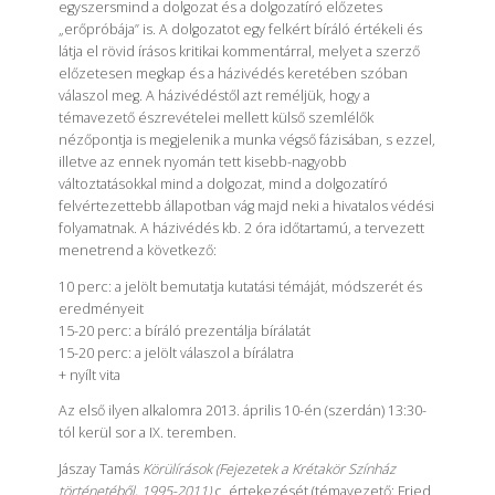
egyszersmind a dolgozat és a dolgozatíró előzetes
„erőpróbája” is. A dolgozatot egy felkért bíráló értékeli és
látja el rövid írásos kritikai kommentárral, melyet a szerző
előzetesen megkap és a házivédés keretében szóban
válaszol meg. A házivédéstől azt reméljük, hogy a
témavezető észrevételei mellett külső szemlélők
nézőpontja is megjelenik a munka végső fázisában, s ezzel,
illetve az ennek nyomán tett kisebb-nagyobb
változtatásokkal mind a dolgozat, mind a dolgozatíró
felvértezettebb állapotban vág majd neki a hivatalos védési
folyamatnak. A házivédés kb. 2 óra időtartamú, a tervezett
menetrend a következő:
10 perc: a jelölt bemutatja kutatási témáját, módszerét és
eredményeit
15-20 perc: a bíráló prezentálja bírálatát
15-20 perc: a jelölt válaszol a bírálatra
+ nyílt vita
Az első ilyen alkalomra
2013. április 10-én (szerdán) 13:30
-
tól kerül sor a IX. teremben.
Jászay Tamás
Körülírások (Fejezetek a Krétakör Színház
történetéből, 1995-2011)
c. értekezését (témavezető: Fried