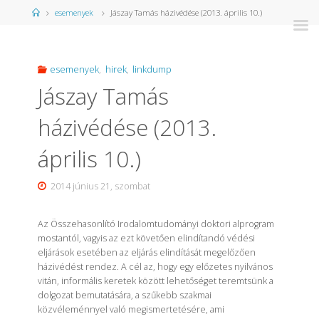
Kezdőlap
esemenyek
Jászay Tamás házivédése (2013. április 10.)
esemenyek
,
hirek
,
linkdump
Jászay Tamás
házivédése (2013.
április 10.)
2014 június 21, szombat
Az Összehasonlító Irodalomtudományi doktori alprogram
mostantól, vagyis az ezt követően elindítandó védési
eljárások esetében az eljárás elindítását megelőzően
házivédést rendez. A cél az, hogy egy előzetes nyilvános
vitán, informális keretek között lehetőséget teremtsünk a
dolgozat bemutatására, a szűkebb szakmai
közvéleménnyel való megismertetésére, ami