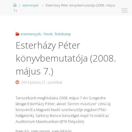
Kezdőlap
esemenyek
Esterházy Péter könyvbemutatója (2008. május
7.)
esemenyek
,
hirek
,
linkdump
Esterházy Péter
könyvbemutatója (2008.
május 7.)
2014 június 21, szombat
Tanszékünk meghívására 2008. május 7-én Szegedre
látogat
Esterházy Péter
, akivel
‘Semmi művészet’
című új
könyvéről a Magvető Kiadó szerkesztője (egykori PhD-
hallgatónk), Sárközy Bence beszélget majd 16 órától az
Auditorium Maximumban (BTK főépület).
Nagy író, nagy terem, nagy kihívás…