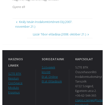
Gyere el!
Király István Irodalomtörténeti Díj (2007.
november 21.)
Lázár Tibor előadása (2008. október 21.)
HASZNOS
SOROZATAINK
KAPCSOLAT
LINKEK
Szövegek
SZTE BTK
között
Összehasonlító
SZTE BTK
Et al. Online
Irodalomtudományi
Neptun
Et al. Előadások
Tanszék
CooSpace
6722 Szeged,
Modulo
Egyetem utca 2.
Erasmus
+36-62-544-365
csapo.csenge@szte.
Facebook-