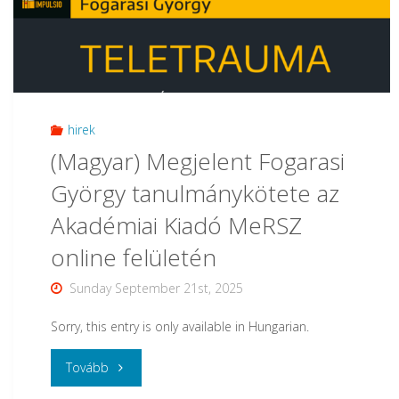
letek”:
Az
Összehasonlító
Irodalomtudományi
hirek
(Magyar) Megjelent Fogarasi
Tanszék
György tanulmánykötete az
TDK-
Akadémiai Kiadó MeRSZ
műhelyének
online felületén
tavaszi
Sunday September 21st, 2025
workshop-
Sorry, this entry is only available in Hungarian.
ja"
"
Tovább