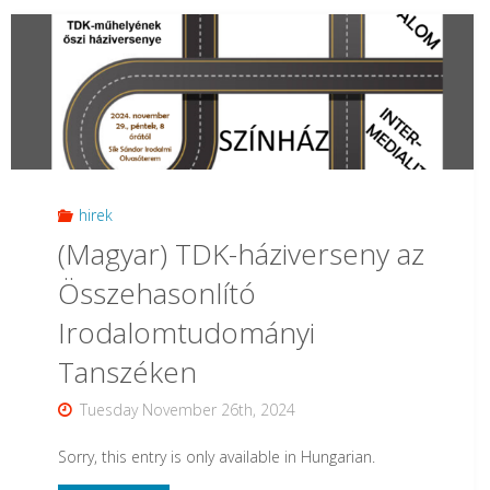
Elsős
drámások
tájékoztatója
szeptember
8-
hirek
(Magyar) TDK-háziverseny az
án,
Összehasonlító
este
Irodalomtudományi
hatkor"
Tanszéken
Tuesday November 26th, 2024
Sorry, this entry is only available in Hungarian.