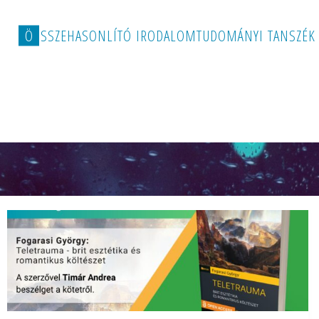
Ö
S
S
Z
E
H
A
S
O
N
L
Í
T
Ó
I
R
O
D
A
L
O
M
T
U
D
O
M
Á
N
Y
I
T
A
N
S
Z
É
K