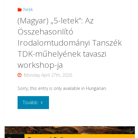
hirek
(Magyar) „5-letek”: Az
Összehasonlító
Irodalomtudományi Tanszék
TDK-műhelyének tavaszi
workshop-ja
Monday April 27th, 2026
Sorry, this entry is only available in Hungarian.
"
Tovább
(Magyar)
„5-