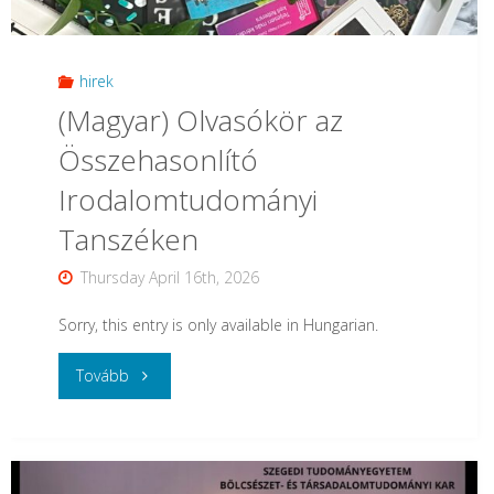
című
kötetének
hirek
(Magyar) Olvasókör az
bemutatója"
Összehasonlító
Irodalomtudományi
Tanszéken
Thursday April 16th, 2026
Sorry, this entry is only available in Hungarian.
"
Tovább
(Magyar)
Olvasókör