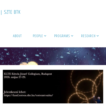
|
S
Z
T
E
B
T
K
ABOUT
PEOPLE
PROGRAMS
RESEARCH