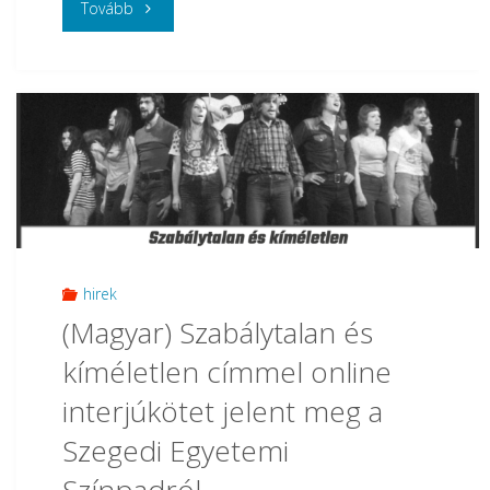
"
Tovább
(Magyar)
Színháztudomány
és
irodalomelmélet
–
tanszéki
hirek
(Magyar) Szabálytalan és
sikerek
kíméletlen címmel online
az
interjúkötet jelent meg a
OTDK-
Szegedi Egyetemi
n"
Színpadról