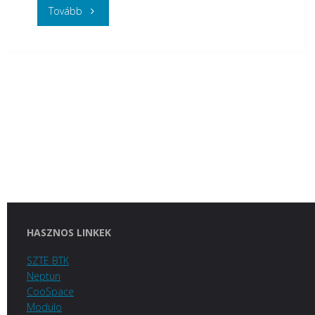
"
Tovább
(Magyar)
TDK-
háziverseny
az
Összehasonlító
Irodalomtudományi
Tanszéken"
HASZNOS LINKEK
SZTE BTK
Neptun
CooSpace
Modulo