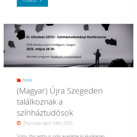
Tovább
(Magyar)
A
fordítás
kérdései:
az
Összehasonlító
hirek
(Magyar) Újra Szegeden
Irodalomtudományi
találkoznak a
Tanszék
színháztudósok
programja
Thursday April 10th, 2025
a
Sorry, this entry is only available in Hungarian.