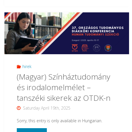
(Magyar)
Megjelent
Fogarasi
György
tanulmánykötete
az
hirek
(Magyar) Színháztudomány
Akadémiai
és irodalomelmélet –
Kiadó
tanszéki sikerek az OTDK-n
MeRSZ
Saturday April 19th, 2025
online
Sorry, this entry is only available in Hungarian.
felületén"