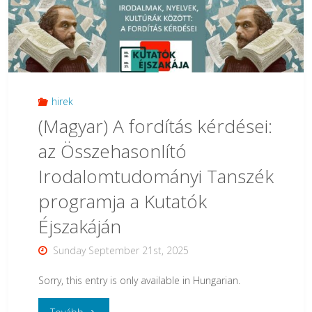
végén
Budapesten
vár
a
hirek
(Magyar) A fordítás kérdései:
IV.
az Összehasonlító
Eötvözet
Irodalomtudományi Tanszék
SZITU
programja a Kutatók
színháztudományi
Éjszakáján
konferencia"
Sunday September 21st, 2025
Sorry, this entry is only available in Hungarian.
"