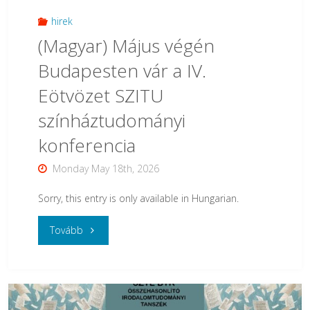
hirek
(Magyar) Május végén
Budapesten vár a IV.
Eötvözet SZITU
színháztudományi
konferencia
Monday May 18th, 2026
Sorry, this entry is only available in Hungarian.
"
Tovább
(Magyar)
Május