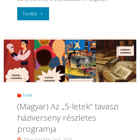
Kutatók
"
Tovább
Éjszakáján"
(Magyar)
Újra
Szegeden
találkoznak
a
színháztudósok"
hirek
(Magyar) Az „5-letek” tavaszi
háziverseny részletes
programja
Thursday May 2nd, 2024