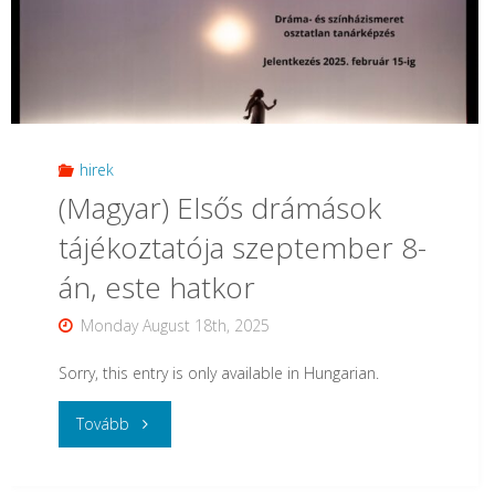
az
Összehasonlító
Irodalomtudományi
Tanszéken"
hirek
(Magyar) Elsős drámások
tájékoztatója szeptember 8-
án, este hatkor
Monday August 18th, 2025
Sorry, this entry is only available in Hungarian.
"
Tovább
(Magyar)