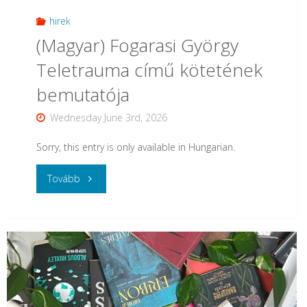
hirek
(Magyar) Fogarasi György
Teletrauma című kötetének
bemutatója
Wednesday June 3rd, 2026
Sorry, this entry is only available in Hungarian.
"
Tovább
(Magyar)
Fogarasi
György
Teletrauma