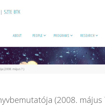
|
S
Z
T
E
B
T
K
ABOUT
PEOPLE
PROGRAMS
RESEARCH
a (2008. május 7.)
nyvbemutatója (2008. május 