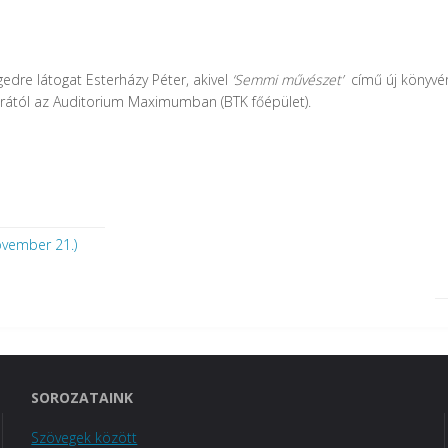
gedre látogat
Esterházy Péter
, akivel
‘Semmi művészet’
című új könyvér
órától az Auditorium Maximumban (BTK főépület).
november 21.)
SOROZATAINK
Szövegek között