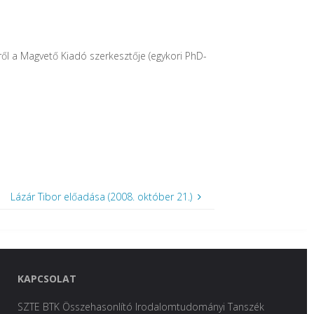
ől a Magvető Kiadó szerkesztője (egykori PhD-
Lázár Tibor előadása (2008. október 21.)
KAPCSOLAT
SZTE BTK Összehasonlító Irodalomtudományi Tanszék