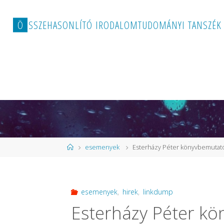
Ö
S
S
Z
E
H
A
S
O
N
L
Í
T
Ó
I
R
O
D
A
L
O
M
T
U
D
O
M
Á
N
Y
I
T
A
N
S
Z
É
K
Home
esemenyek
Esterházy Péter könyvbemutatój
esemenyek
,
hirek
,
linkdump
Esterházy Péter kö