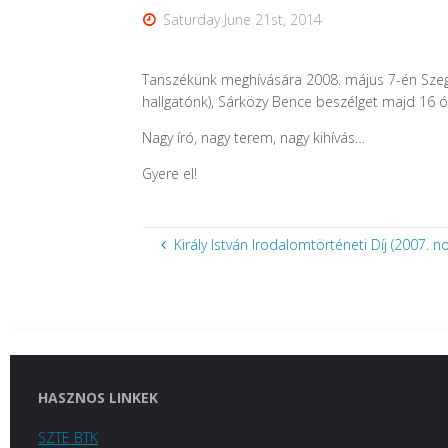
Saturday June 21st, 2014
Tanszékünk meghívására 2008. május 7-én Sze
hallgatónk), Sárközy Bence beszélget majd 16 
Nagy író, nagy terem, nagy kihívás…
Gyere el!
Király István Irodalomtörténeti Díj (2007. 
HASZNOS LINKEK
SZTE BTK