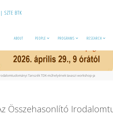
|
S
Z
T
E
B
T
K
ABOUT
PEOPLE
PROGRAMS
RESEARCH
ó Irodalomtudományi Tanszék TDK-műhelyének tavaszi workshop-ja
: Az Összehasonlító Irodalo