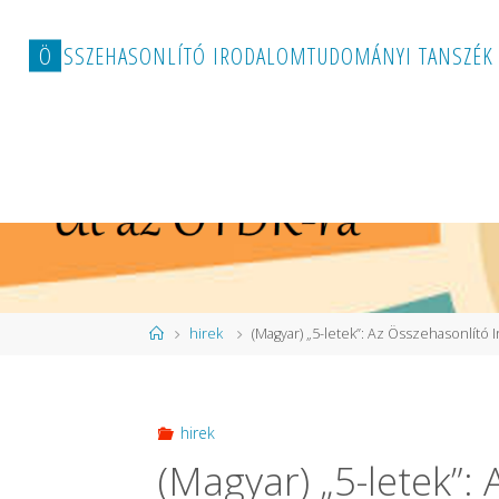
Ö
S
S
Z
E
H
A
S
O
N
L
Í
T
Ó
I
R
O
D
A
L
O
M
T
U
D
O
M
Á
N
Y
I
T
A
N
S
Z
É
K
Home
hirek
(Magyar) „5-letek”: Az Összehasonlít
hirek
(Magyar) „5-letek”