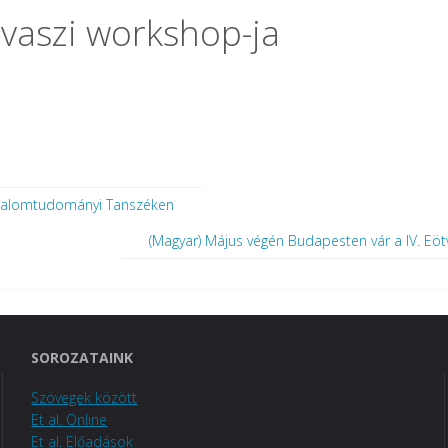
vaszi workshop-ja
odalomtudományi Tanszéken
(Magyar) Május végén Budapesten vár a IV. Eö
SOROZATAINK
Szövegek között
Et al. Online
Et al. Előadások