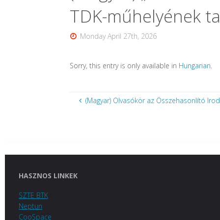
TDK-műhelyének ta
Monday April 27th, 2026
Sorry, this entry is only available in
Hungarian
.
(Magyar) Olvasókör az Összehasonlító Ir
HASZNOS LINKEK
SZTE BTK
Neptun
CooSpace