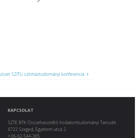
tvözet SZITU színháztudományi konferencia
KAPCSOLAT
SZTE BTK Összehasonlító Irodalomtudományi Tanszék
6722 Szeged, Egyetem utca 2.
+36-62-544-365