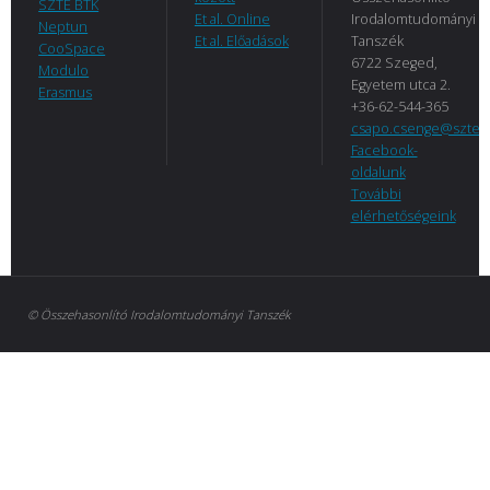
SZTE BTK
Et al. Online
Irodalomtudományi
Neptun
Et al. Előadások
Tanszék
CooSpace
6722 Szeged,
Modulo
Egyetem utca 2.
Erasmus
+36-62-544-365
csapo.csenge@szte.
Facebook-
oldalunk
További
elérhetőségeink
© Összehasonlító Irodalomtudományi Tanszék