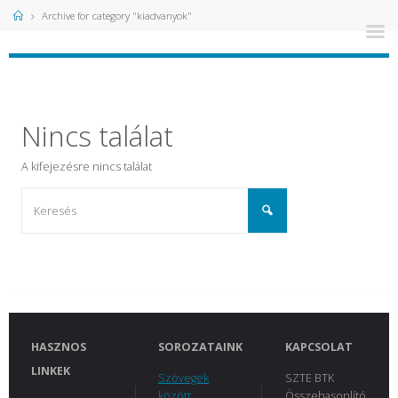
Kezdőlap
Archive for category "kiadvanyok"
Nincs találat
A
kifejezésre nincs találat
HASZNOS
SOROZATAINK
KAPCSOLAT
LINKEK
Szövegek
SZTE BTK
között
Összehasonlító