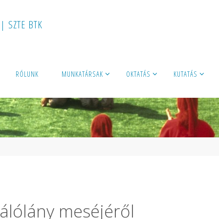
|
S
Z
T
E
B
T
K
RÓLUNK
MUNKATÁRSAK
OKTATÁS
KUTATÁS
l
gálólány meséjéről