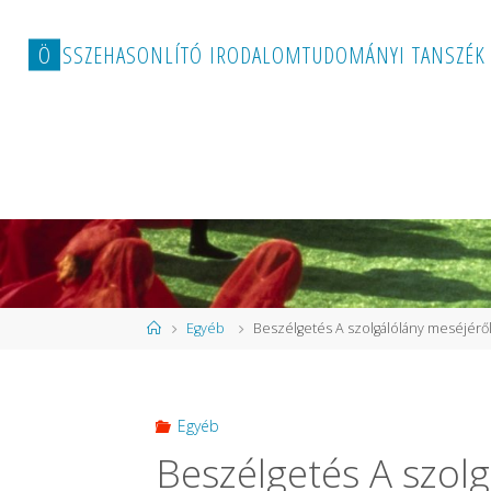
Ö
S
S
Z
E
H
A
S
O
N
L
Í
T
Ó
I
R
O
D
A
L
O
M
T
U
D
O
M
Á
N
Y
I
T
A
N
S
Z
É
K
Kezdőlap
Egyéb
Beszélgetés A szolgálólány meséjérő
Egyéb
Beszélgetés A szol