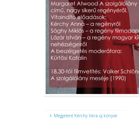
Megjelent Kérchy Vera új könyve