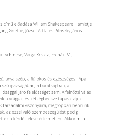
ws című előadása
William Shakespeare Hamletje
ng Goethe, József Attila és Pilinszky János
ityi Emese, Varga Kriszta, Frenák Pál,
kezű, anya szép, a fiú okos és egészséges. Apa
 a szó igazságában, a barátságban, a
ósággal járó felelősséget sem. A felnőtté válás
 a világgal, és kétségbeesve tapasztaljuk,
tek társadalmi viszonyaira, megroppan bennünk
ak, az ezzel való szembeszegülést pedig
rt ez a kérdés eleve értelmetlen. Akkor mi a