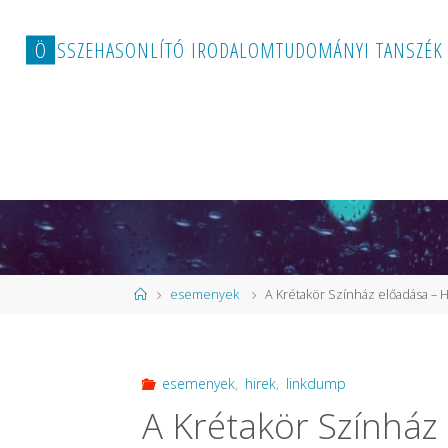
Ö
S
S
Z
E
H
A
S
O
N
L
Í
T
Ó
I
R
O
D
A
L
O
M
T
U
D
O
M
Á
N
Y
I
T
A
N
S
Z
É
K
Kezdőlap
esemenyek
A Krétakör Színház előadása – H
esemenyek
,
hirek
,
linkdump
A Krétakör Színház