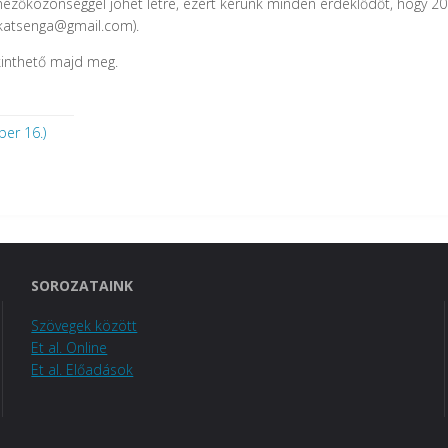
nézőközönséggel
jöhet létre, ezért kérünk minden érdeklődőt, hogy
20
katsenga@gmail.com).
kinthető majd meg.
er 16.)
SOROZATAINK
Szövegek között
Et al. Online
Et al. Előadások