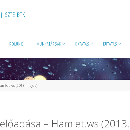
|
S
Z
T
E
B
T
K
RÓLUNK
MUNKATÁRSAK
OKTATÁS
KUTATÁS
amlet.ws (2013. május)
 előadása – Hamlet.ws (2013.