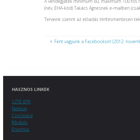
A vendégjáték
minimum 60, maximum 100 fős 
(név, EHA-kód) Takács Ágnesnek
e-mailben
(csa
Terveink szerint az előadás
térítésmentesen
te
Fent vagyunk a Facebookon! (2012. novemb
HASZNOS LINKEK
SZTE BTK
Neptun
CooSpace
Modulo
Erasmus