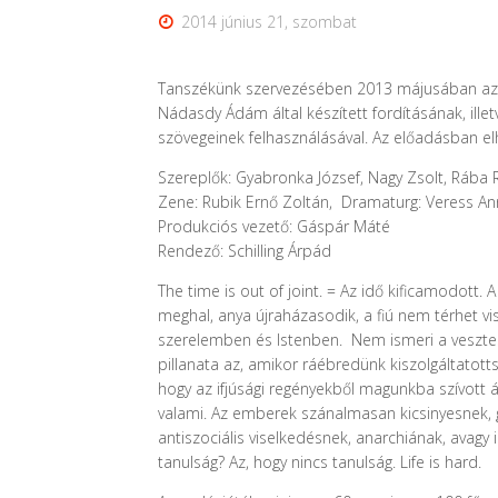
2014 június 21, szombat
Tanszékünk szervezésében
2013 májusában az 
Nádasdy Ádám által készített fordításának, ille
szövegeinek felhasználásával. Az előadásban elh
Szereplők
: Gyabronka József, Nagy Zsolt, Rába
Zene: Rubik Ernő Zoltán, Dramaturg: Veress Anna
Produkciós vezető: Gáspár Máté
Rendező
: Schilling Árpád
The time is out of joint. = Az idő kificamodott.
meghal, anya újraházasodik, a fiú nem térhet vi
szerelemben és Istenben. Nem ismeri a vesztesé
pillanata az, amikor ráébredünk kiszolgáltatot
hogy az ifjúsági regényekből magunkba szívott
valami. Az emberek szánalmasan kicsinyesnek, 
antiszociális viselkedésnek, anarchiának, avag
tanulság? Az, hogy nincs tanulság. Life is hard.