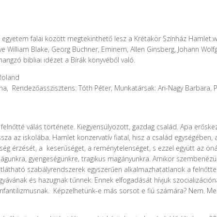
egyetem falai között megtekinthető lesz a Krétakör Színház Hamlet.
tve William Blake, Georg Büchner, Eminem, Allen Ginsberg, Johann Wolfga
angzó bibliai idézet a Bírák könyvéből való.
 Roland
, Rendezőasszisztens: Tóth Péter, Munkatársak: Ari-Nagy Barbara, Pir
 A felnőtté válás története. Kiegyensúlyozott, gazdag család. Apa erős
ssza az iskolába. Hamlet konzervatív fiatal, hisz a család egységében,
g érzését, a keserűséget, a reménytelenséget, s ezzel együtt az önáll
tságunkra, gyengeségünkre, tragikus magányunkra. Amikor szembenézünk
 átlátható szabályrendszerek egyszerűen alkalmazhatatlanok a felnőt
gyávának és hazugnak tűnnek. Ennek elfogadását hívjuk szocializáción
y infantilizmusnak. Képzelhetünk-e más sorsot e fiú számára? Nem. Me