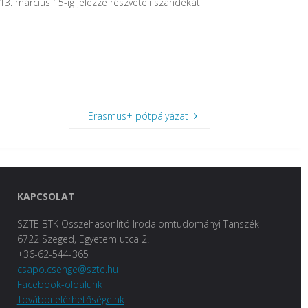
13. március 15-ig jelezze részvételi szándékát
Erasmus+ pótpályázat
KAPCSOLAT
SZTE BTK Összehasonlító Irodalomtudományi Tanszék
6722 Szeged, Egyetem utca 2.
+36-62-544-365
csapo.csenge@szte.hu
Facebook-oldalunk
További elérhetőségeink